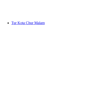
per orang
mulai dari Rp 2703000
Tur Kota Chur Malam