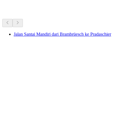
Aktivitas Lainnya
Jalan Santai Mandiri dari Brambrüesch ke Pradaschier