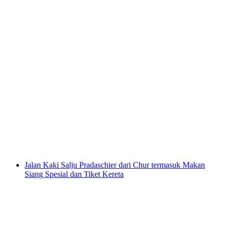
Jalan Santai Mandiri dari Brambrüesch ke
Pradaschier
per orang
mulai dari Rp 3299000
Jalan Kaki Salju Pradaschier dari Chur termasuk Makan
Siang Spesial dan Tiket Kereta