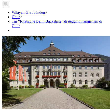
Wilayah Graubünden
Chur
Tur “Rhätische Bahn Backstage” di gedung manajemen di
Chur