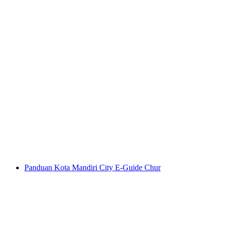
Tur Kota Chur Malam
per orang
mulai dari Rp 573000
Panduan Kota Mandiri City E-Guide Chur