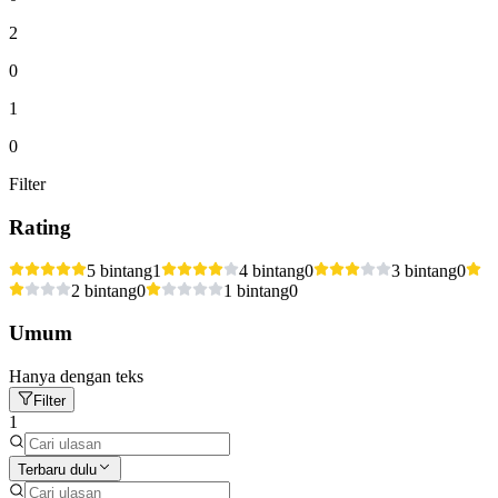
2
0
1
0
Filter
Rating
5 bintang
1
4 bintang
0
3 bintang
0
2 bintang
0
1 bintang
0
Umum
Hanya dengan teks
Filter
1
Terbaru dulu