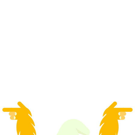
Wisata anggur, pemandian air panas, dan
Tamina Schluchtt
per orang
mulai dari Rp 5154000