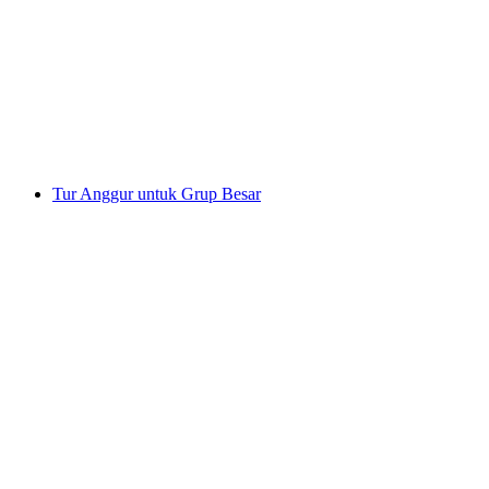
Heidi Weintour Bündner Herrschaft
per orang
mulai dari Rp 4925000
Tur Anggur untuk Grup Besar