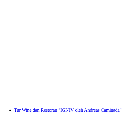
Tur Anggur untuk Grup Besar
per orang
mulai dari Rp 1100000
Tur Wine dan Restoran "IGNIV oleh Andreas Caminada"