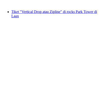
mulai dari Rp 874000
Tiket "Vertical Drop atau Zipline" di rocks Park Tower di
Laax