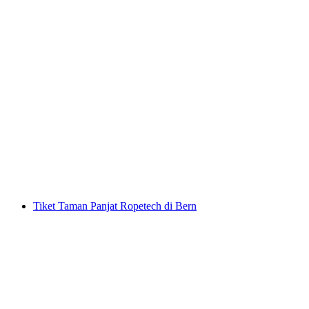
Tiket 4 x pilihan bebas di Rocks Park Tower di
Laax
per orang
mulai dari Rp 667000
Tiket Taman Panjat Ropetech di Bern