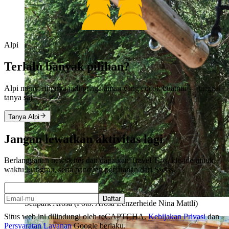
Alpi
Terlalu banyak pilihan?
Alpi menyaringnya jadi pengalaman yang cocok buatmu — tinggal
tanya saja.
Tanya Alpi
Jangan lewatkan aktivitas lagi
Berlangganan newsletter dan dapatkan Travel Tips, ide-ide untuk
waktu luangmu, serta panduan perjalanan dari Swiss.
Daftar
Seilpark Arosa (Foto: Arosa Lenzerheide Nina Mattli)
Situs web ini dilindungi oleh reCAPTCHA.
Kebijakan Privasi
dan
Persyaratan Layanan
Google berlaku.