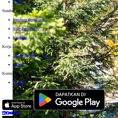
Karier
Sumber daya
Panduan Perjalanan
Rute Perjalanan
Voucher
Kerja sama
Jadi penyedia
Afiliasi
Kontak
Kontak