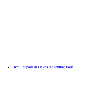
Tiket Seilpark Rigi
per orang
mulai dari Rp 771000
Tiket Seilpark di Davos Adventure Park