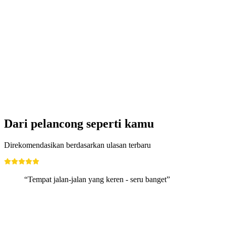
Tiket Rocks Park "all in" di Laax
per orang
mulai dari Rp 1150000
Dari pelancong seperti kamu
Direkomendasikan berdasarkan ulasan terbaru
“Tempat jalan-jalan yang keren - seru banget”