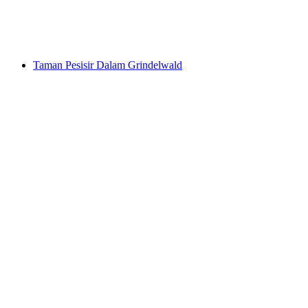
per orang
mulai dari Rp 414000
Taman Pesisir Dalam Grindelwald