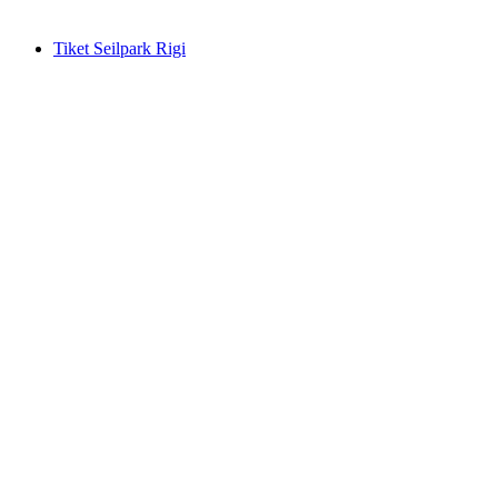
mulai dari Rp 943000
Tiket Seilpark Rigi