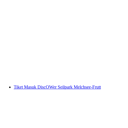
Tiket "Vertical Drop atau Zipline" di rocks
Park Tower di Laax
per orang
mulai dari Rp 230000
Tiket Masuk DiscOWer Seilpark Melchsee-Frutt