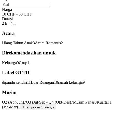
Harga
10 CHF - 50 CHF
Durasi
2 h - 4 h
Acara
Ulang Tahun Anak
3
Acara Romantis
2
Direkomendasikan untuk
Keluarga
9
Grup
1
Label GTTD
dipandu-sendiri
11
Luar Ruangan
10
ramah keluarga
9
Musim
Q2 (Apr-Jun)
7
Q3 (Jul-Sep)
7
Q4 (Okt-Des)
7
Musim Panas
3
Kuartal 1
(Jan-Mar)
1
Tampilkan 1 lainnya