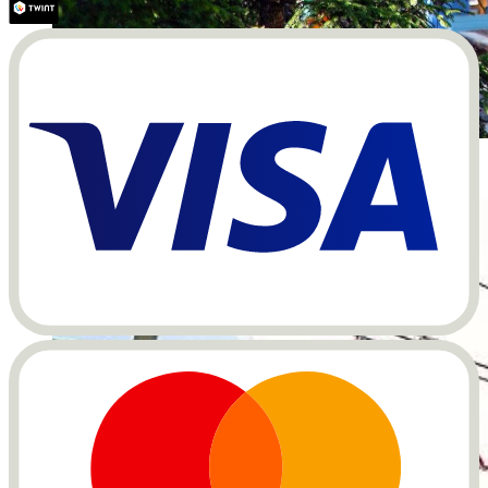
Adventure Park Davos (Foto: Destination Davos
Klosters Romano Thomann)