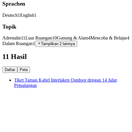
Sprachen
Deutsch
1
English
1
Topik
Adrenalin
11
Luar Ruangan
10
Gunung & Alam
4
Mencoba & Belajar
4
Dalam Ruangan
1
Tampilkan 2 lainnya
11 Hasil
Daftar
Peta
Tiket Taman Kabel Interlaken Outdoor dengan 14 Jalur
Petualangan