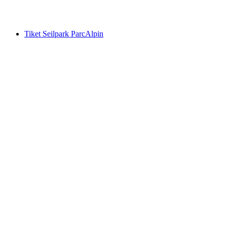
mulai dari Rp 966000
Tiket Seilpark ParcAlpin