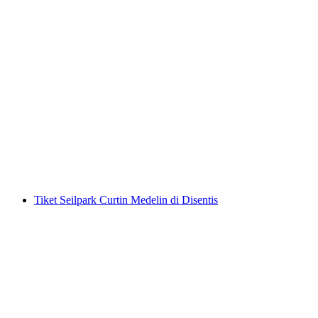
Tiket Seilpark ParcAlpin
per orang
mulai dari Rp 943000
Tiket Seilpark Curtin Medelin di Disentis