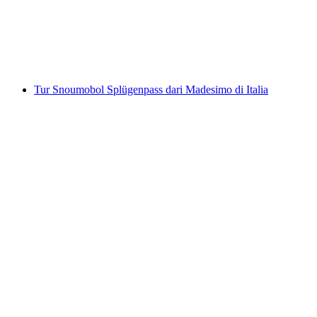
per orang
mulai dari Rp 22790000
Tur Snoumobol Splügenpass dari Madesimo di Italia