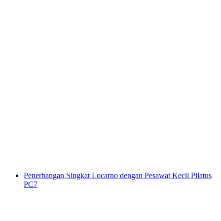
Kegiatan Olahraga Air di Danau Zürich dari
Zürich
per orang
mulai dari Rp 19240000
Penerbangan Singkat Locarno dengan Pesawat Kecil Pilatus
PC7