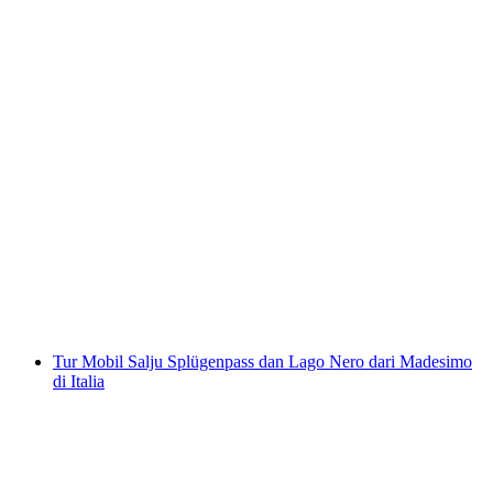
Tur Snoumobol Splügenpass dari Madesimo di
Italia
per orang
mulai dari Rp 4215000
Tur Mobil Salju Splügenpass dan Lago Nero dari Madesimo
di Italia