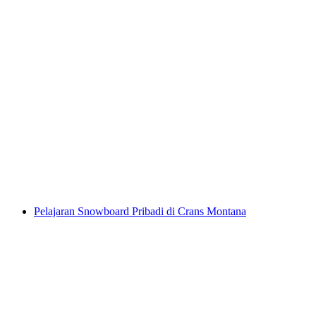
Pelajaran Snowboard pribadi di Crans
Montana
per orang
mulai dari Rp 8733000
Pelajaran Snowboard Pribadi di Crans Montana