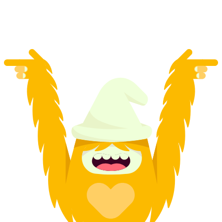
per orang
mulai dari Rp 5860000