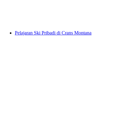
per orang
mulai dari Rp 5975000
Pelajaran Ski Pribadi di Crans Montana