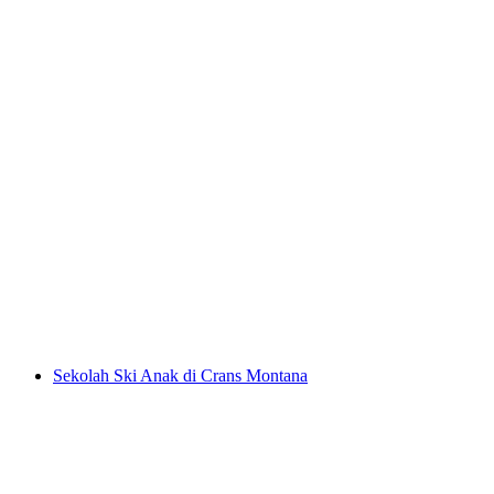
Pelajaran Ski Pribadi di Crans Montana
per orang
mulai dari Rp 4367000
Sekolah Ski Anak di Crans Montana