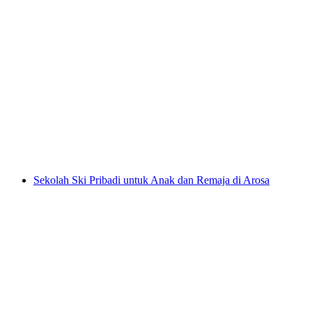
Sekolah Ski Pribadi untuk Dewasa di Arosa
per orang
mulai dari Rp 9652000
Sekolah Ski Pribadi untuk Anak dan Remaja di Arosa