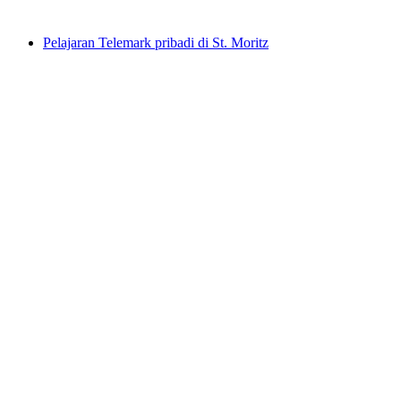
mulai dari Rp 4826000
Pelajaran Telemark pribadi di St. Moritz