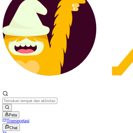
Peta
Transportasi
Chat