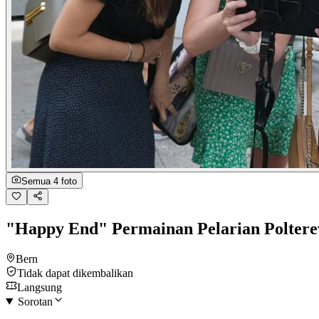
Semua 4 foto
"Happy End" Permainan Pelarian Poltere
Bern
Tidak dapat dikembalikan
Langsung
Sorotan