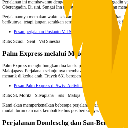
Perjalanan ini membawamu dengan Postauto melalui Unterengadin yang
Oberengadin. Di sini, Sungai Inn mengalir di atas batu-batu dan men
Perjalanannya memakan waktu sekitar setengah jam dan dilakukan beb
berikutnya, tetapi jangan serahkan semuanya pada kebetulan. Cek jad
Pesan perjalanan Postauto Val Sinestra dari Scuol (retour) di Sw
Rute: Scuol - Sent - Val Sinestra
Palm Express melalui Malojapass (Trayek 
Palm Express menghubungkan dua lanskap yang ekstrem. Kamu bera
Malojapass. Perjalanan selanjutnya membawamu melalui Italia menu
menarik di kedua arah. Trayek 631 beroperasi sekali sehari dan mem
Pesan Palm Express di Swiss Activities
Rute: St. Moritz - Silvaplana - Sils - Maloja - Casaccia - Chiavenn
Kami akan memperkenalkan beberapa perjalanan panorama dan jalur pe
mudah turun dan naik kembali ke bus pos berikutnya. Namun, untuk be
Perjalanan Domleschg dan San-Bernardino 