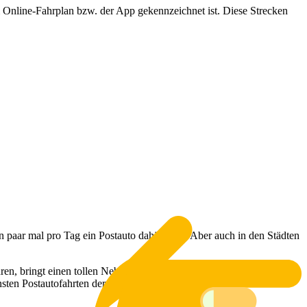
m Online-Fahrplan bzw. der App gekennzeichnet ist. Diese Strecken
in paar mal pro Tag ein Postauto dahin fährt. Aber auch in den Städten
en, bringt einen tollen Nebeneffekt mit sich: Viele der Fahrten sind
sten Postautofahrten der Schweiz vorstellen.