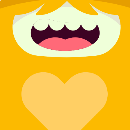
 indah. Val Sinestra bahkan terpilih sebagai Lembah Tahun 2011. Unt
emukan jalannya di antara dinding yang sempit.
erapa kali dalam sehari. Kamu bisa turun di tengah jalan dan menikma
walnya terlebih dahulu.
iss Activities
631): St. Moritz - Lugano
ngkat dari
St. Moritz
langsung di pinggir Danau Silvaplana dan Danau 
ju
Lugano
yang dipenuhi pohon palem. Dalam perjalanan, kamu juga m
butuhkan reservasi tempat duduk.
a - Gravedona - Menaggio - Cima - Gandria - Cassarate (Monte Brè) - Lu
gunungan yang sangat indah. Beberapa di antaranya dilayani oleh laya
berapa perjalanan, sebaiknya kamu tetap di tempat duduk, karena hany
(Rute 171): Chur - Bellinzona