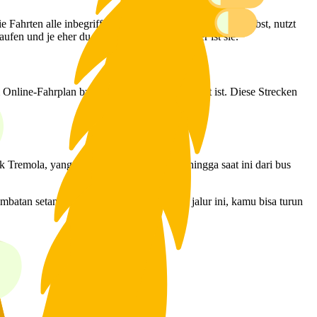
 Fahrten alle inbegriffen sind. Falls du in der Schweiz lebst, nutzt
en und je eher du sie kaufst, desto günstiger ist sie.
m Online-Fahrplan bzw. der App gekennzeichnet ist. Diese Strecken
 Tremola, yang masih bisa kamu nikmati hingga saat ini dari bus
batan setan di atas ngarai Schöllenen. Di jalur ini, kamu bisa turun