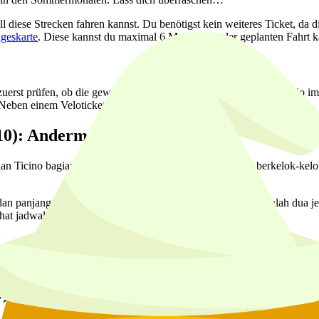
 diese Strecken fahren kannst. Du benötigst kein weiteres Ticket, da die
ageskarte
. Diese kannst du maximal 6 Monate vor der geplanten Fahrt kauf
 zuerst prüfen, ob die gewählte Strecke mit einem R-Symbol am Velo i
 Neben einem Veloticket kaufst du also auch ein Reservationsticket.
0): Andermatt - Airolo
 Ticino bagian selatan. Kereta pos lama melewati jalur berkelok-kelok
an panjang galeri longsor. Yang paling menarik perhatian adalah dua jem
at jadwalnya dengan jelas.
lo
): Scuol - Val Sinestra