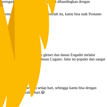
erengadin lebih liar dan lebih sempit dibandingkan dengan
ti pemandangan atau mendaki. Setelah itu, kamu bisa naik Postauto
Sils. Bus pos meninggalkan gletser dan danau Engadin melalui
elewati Danau Como dan Danau Lugano. Jalur ini populer dan sangat
gano, Stazione Nord
nan pos secara berkala setiap hari, sehingga kamu bisa dengan
a beroperasi sekali sehari.😃