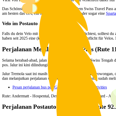
Das Schönste an den Fahrten ist, dass du mit dem Swiss Travel Pass all
am besten das GA, ein normales Streckenticket oder sogar eine
Spart
Velo im Postauto
Falls du dein Velo mit dem Postauto mitnehmen möchtest, solltest du
haben seit 2025 eine (kostenpflichtige) Reservationspflicht für Velos.
Perjalanan Melalui Gotthard Pass (Rute 11
Selama berabad-abad, jalan ini telah menghubungkan Swiss Tengah dan
pos. Jalur ini kini dilindungi sebagai warisan budaya.
Jalur Tremola saat ini masih memiliki 13 jembatan, satu terowongan, d
dan melanjutkan perjalanan sewaktu-waktu, asalkan kamu sudah melih
Pesan perjalanan bus pos Gotthardpass di Swiss Activities
Rute: Andermatt - Hospental, Desa - Mätteli - Puncak Gotthard - Airo
Perjalanan Postauto Val Sinestra (Rute 925