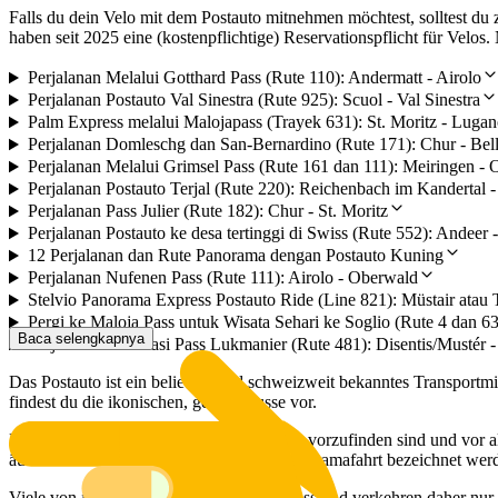
Falls du dein Velo mit dem Postauto mitnehmen möchtest, solltest du
haben seit 2025 eine (kostenpflichtige) Reservationspflicht für Velos.
Perjalanan Melalui Gotthard Pass (Rute 110): Andermatt - Airolo
Perjalanan Postauto Val Sinestra (Rute 925): Scuol - Val Sinestra
Palm Express melalui Malojapass (Trayek 631): St. Moritz - Luga
Perjalanan Domleschg dan San-Bernardino (Rute 171): Chur - Bel
Perjalanan Melalui Grimsel Pass (Rute 161 dan 111): Meiringen - 
Perjalanan Postauto Terjal (Rute 220): Reichenbach im Kandertal -
Perjalanan Pass Julier (Rute 182): Chur - St. Moritz
Perjalanan Postauto ke desa tertinggi di Swiss (Rute 552): Andeer -
12 Perjalanan dan Rute Panorama dengan Postauto Kuning
Perjalanan Nufenen Pass (Rute 111): Airolo - Oberwald
Stelvio Panorama Express Postauto Ride (Line 821): Müstair atau Ti
Pergi ke Maloja Pass untuk Wisata Sehari ke Soglio (Rute 4 dan 632
Baca selengkapnya
Perjalanan Melintasi Pass Lukmanier (Rute 481): Disentis/Mustér 
Das Postauto ist ein beliebtes und schweizweit bekanntes Transportmit
findest du die ikonischen, gelben Busse vor.
Dass die Postautos in der ganzen Schweiz vorzufinden sind und vor all
äusserst aussichtsreich und können als Panoramafahrt bezeichnet werd
Viele von ihnen führen über einen Bergpass und verkehren daher n