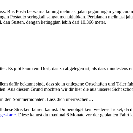
iss. Bus Posta berwarna kuning melintasi jalan pegunungan yang cura
engan Postauto seringkali sangat menakjubkan. Perjalanan melintasi ja
dan Susten, dengan ketinggian lebih dari 10.366 meter.
tel. Es gibt kaum ein Dorf, das zu abgelegen ist, als dass mindestens e
em dafür bekannt sind, dass sie in entlegene Ortschaften und Täler fahr
en. Aus diesem Grund möchten wir dir hier die aus unserer Sicht schön
ur in den Sommermonaten. Lass dich überraschen…
 diese Strecken fahren kannst. Du benötigst kein weiteres Ticket, da die
ageskarte
. Diese kannst du maximal 6 Monate vor der geplanten Fahrt kauf