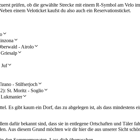
 zuerst prüfen, ob die gewählte Strecke mit einem R-Symbol am Velo i
 Neben einem Veloticket kaufst du also auch ein Reservationsticket.
no
linzona
Oberwald - Airolo
 Griesalp
 Juf
rano - Stilfserjoch
): St. Moritz - Soglio
- Lukmanier
tel. Es gibt kaum ein Dorf, das zu abgelegen ist, als dass mindestens e
em dafür bekannt sind, dass sie in entlegene Ortschaften und Täler fahr
en. Aus diesem Grund möchten wir dir hier die aus unserer Sicht schön
ur in den Sommermonaten. Lass dich überraschen…