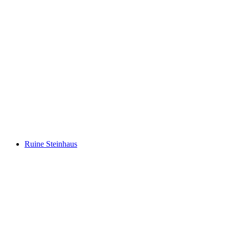
Priorat Church of Niedergesteln
Ruine Steinhaus