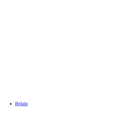
Riederalp
Belalp