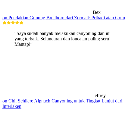
Bex
on Pendakian Gunung Breithorn dari Zermatt: Pribadi atau Grup
“Saya sudah banyak melakukan canyoning dan ini
yang terbaik. Seluncuran dan loncatan paling seru!
Mantap!”
Jeffrey
on Chli Schliere Alpnach Canyoning untuk Tingkat Lanjut dari
Interlaken
Hiking di dekatmu
Semua dalam 30 menit berkendara