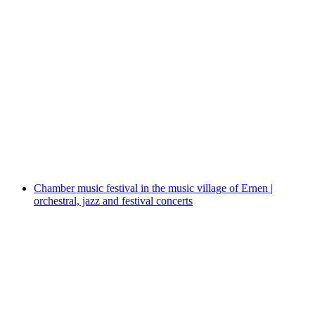
Wöchentliche Kurse - Tai Chi & Qi Gong
Akses gratis
Chamber music festival in the music village of Ernen |
orchestral, jazz and festival concerts