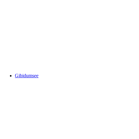
Geisspfadsee
Gibidumsee