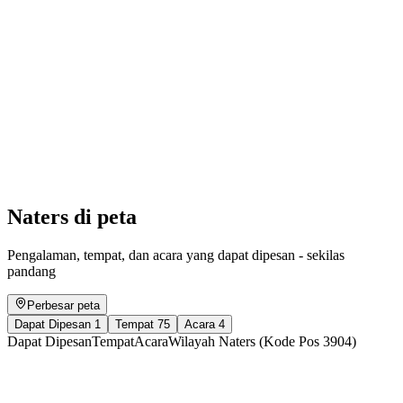
Sunday brunch – a treat with mountain views
Akses gratis
Naters di peta
Pengalaman, tempat, dan acara yang dapat dipesan - sekilas
pandang
Perbesar peta
Dapat Dipesan
1
Tempat
75
Acara
4
Dapat Dipesan
Tempat
Acara
Wilayah Naters (Kode Pos 3904)