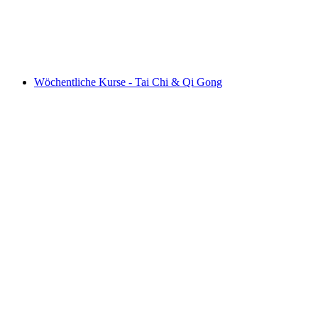
FRAUEN UND DIE ALPSAISON
Akses gratis
Wöchentliche Kurse - Tai Chi & Qi Gong