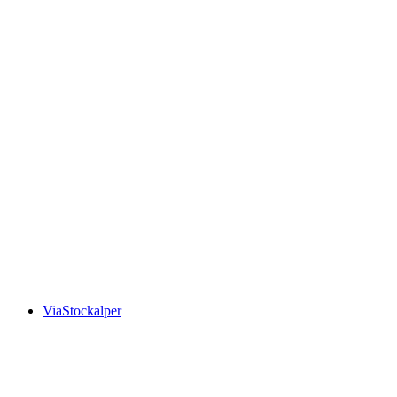
ViaStockalper, Stage 1/3
ViaStockalper