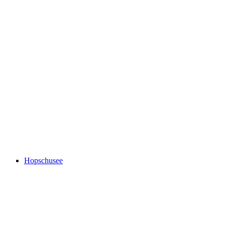
Belalp
Hopschusee