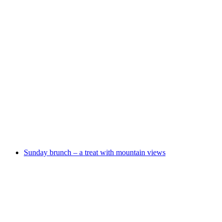
Chamber music festival in the music village of
Ernen | orchestral, jazz and festival concerts
Akses gratis
Sunday brunch – a treat with mountain views