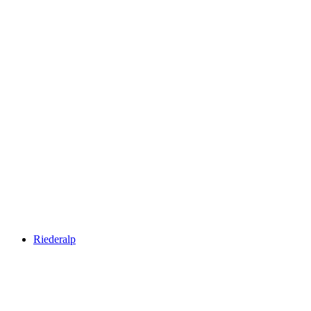
Aletsch Arena
Riederalp