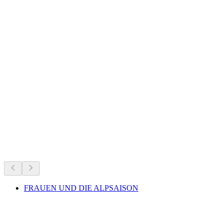
Gibidumsee
Sedang berlangsung
Direkomendasikan berdasarkan yang sedang berlangsung
FRAUEN UND DIE ALPSAISON