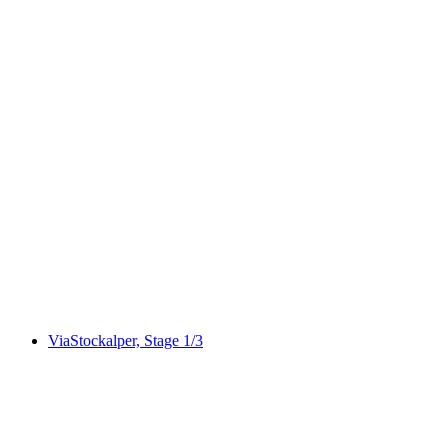
Tiket Fiescheralp dengan Viewpoint Eggishorn
dari Fiesch pulang-pergi
per orang
mulai dari Rp 1192000
ViaStockalper, Stage 1/3