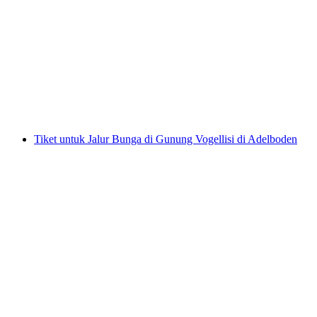
Petualangan Perimuk “Bajing dan Rubah” di
Laufenburg
per orang
mulai dari Rp 344000
Tiket untuk Jalur Bunga di Gunung Vogellisi di Adelboden