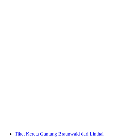
Tiket untuk Jalur Bunga di Gunung Vogellisi
di Adelboden
per orang
mulai dari Rp 1329000
Tiket Kereta Gantung Braunwald dari Linthal