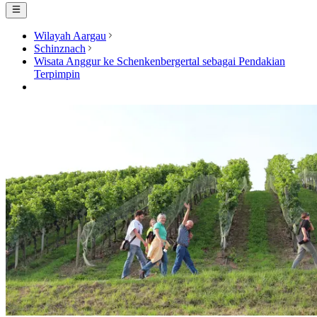
Wilayah Aargau
Schinznach
Wisata Anggur ke Schenkenbergertal sebagai Pendakian
Terpimpin