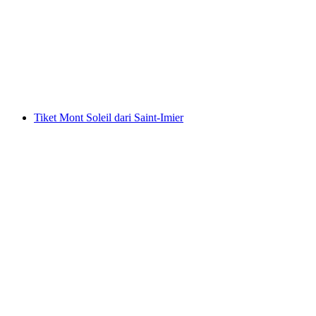
Tiket Kereta Gantung Braunwald dari Linthal
per orang
mulai dari Rp 349000
Tiket Mont Soleil dari Saint-Imier