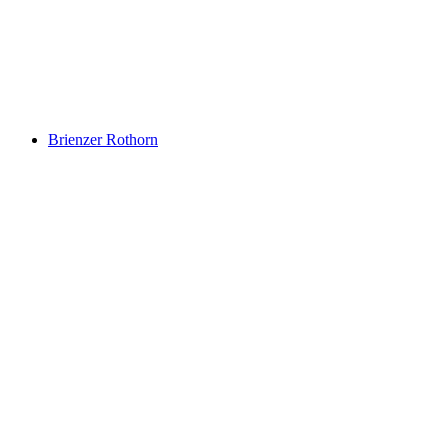
Danau Brienz
Brienzer Rothorn