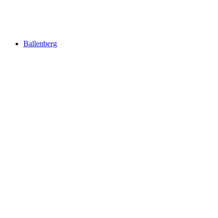
Brienzer Rothorn
Ballenberg
Ballenberg