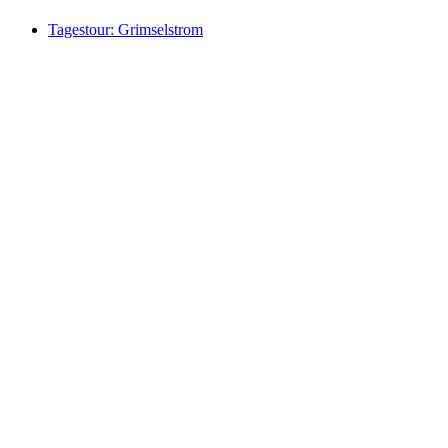
Tagestour: Grimselstrom
Tagestour: Grimselstrom
Akses gratis