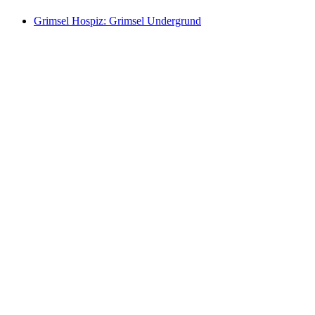
Grimsel Hospiz: Grimsel Undergrund
Grimsel Hospiz: Grimsel Undergrund
Akses gratis