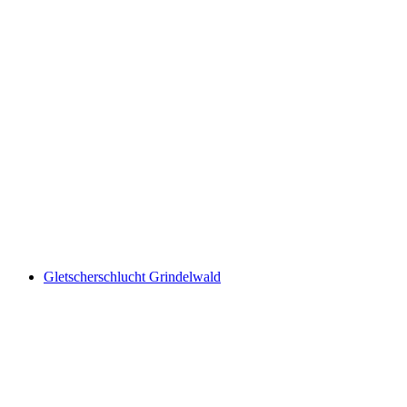
First Cliff Walk
Gletscherschlucht Grindelwald