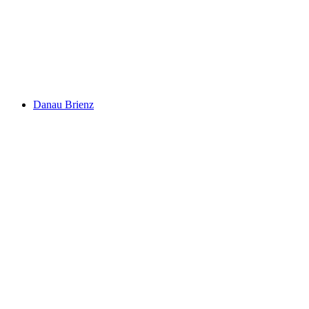
Taman Permainan Kerdil Bidmi
Danau Brienz