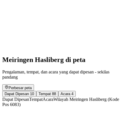
Outdoor Weekend - Mit Pfeil & Bogen zurück
zum Ursprung
Akses gratis
Meiringen Hasliberg di peta
Pengalaman, tempat, dan acara yang dapat dipesan - sekilas
pandang
Perbesar peta
Dapat Dipesan
10
Tempat
88
Acara
4
Dapat Dipesan
Tempat
Acara
Wilayah Meiringen Hasliberg (Kode
Pos 6083)