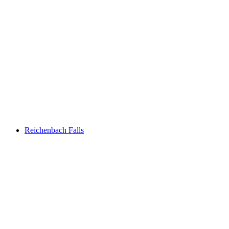
Gletscherschlucht Grindelwald
Reichenbach Falls