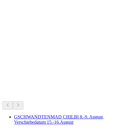
Giessbachfälle
Sedang berlangsung
Direkomendasikan berdasarkan yang sedang berlangsung
GSCHWANDTENMAD CHILBI 8.-9. August,
Verschiebedatum 15.-16.August