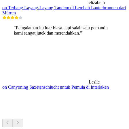
elizabeth
on Terbang Layang-Layang Tandem di Lembah Lauterbrunnen dari
Mürren
“Pengalaman itu luar biasa, tapi salah satu pemandu
kami sangat jutek dan merendahkan.”
Leslie
on Canyoning Saxetenschlucht untuk Pemula di Interlaken
Hiking di dekatmu
Semua dalam 20 menit berkendara