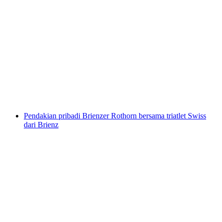
Kugelweg dari Bidmi Hasliberg
per orang
mulai dari Rp 413000
Pendakian pribadi Brienzer Rothorn bersama triatlet Swiss
dari Brienz