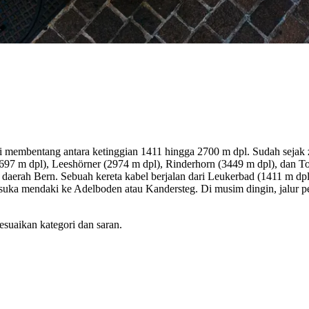
ini membentang antara ketinggian 1411 hingga 2700 m dpl. Sudah sejak
97 m dpl), Leeshörner (2974 m dpl), Rinderhorn (3449 m dpl), dan Torr
erah Bern. Sebuah kereta kabel berjalan dari Leukerbad (1411 m dpl)
uka mendaki ke Adelboden atau Kandersteg. Di musim dingin, jalur peja
esuaikan kategori dan saran.