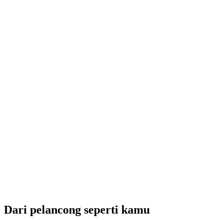
Guided City Tour in Thun (German|English)
Akses gratis
Dari pelancong seperti kamu