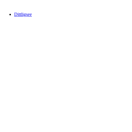
Dittligsee
Dittligsee