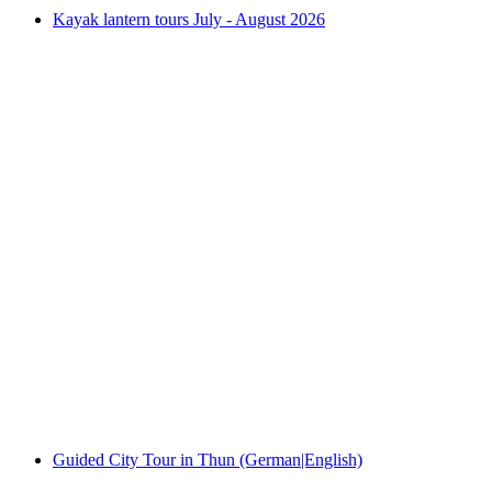
Kayak lantern tours July - August 2026
Kayak lantern tours July - August 2026
Akses gratis
Guided City Tour in Thun (German|English)