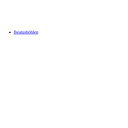
Bersin
Beatushöhlen