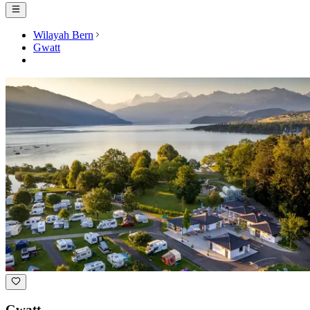
Wilayah Bern
Gwatt
Gwatt