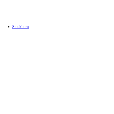
Kastil Thun
Stockhorn