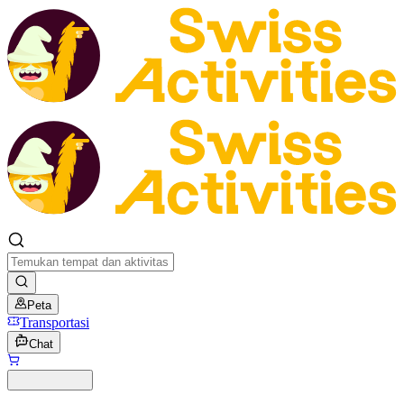
Peta
Transportasi
Chat