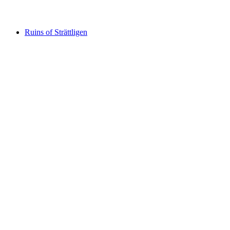
Beatushöhlen
Ruins of Strättligen
Ruins of Strättligen