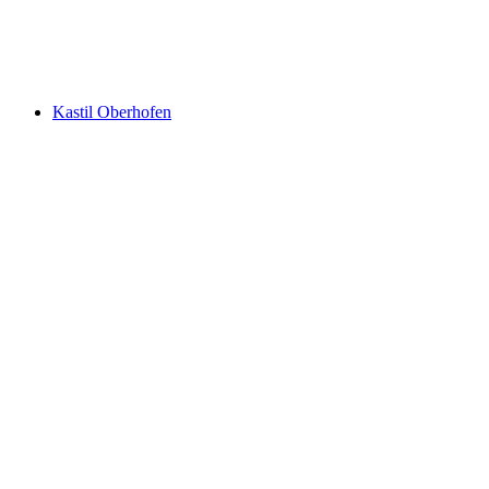
Kastil Spiez
Kastil Oberhofen