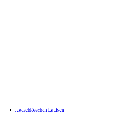
Schloss Thun
Jagdschlösschen Lattigen