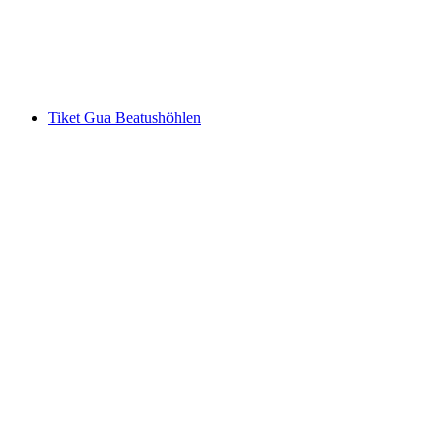
per orang
mulai dari Rp 690000
Tiket Gua Beatushöhlen