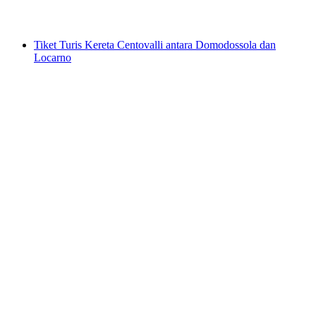
mulai dari Rp 4529000
Tiket Turis Kereta Centovalli antara Domodossola dan
Locarno