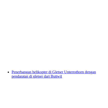
Tiket Gua Beatushöhlen
per orang
mulai dari Rp 460000
Penerbangan helikopter di Gletser Unterrothorn dengan
pendaratan di gletser dari Buttwil