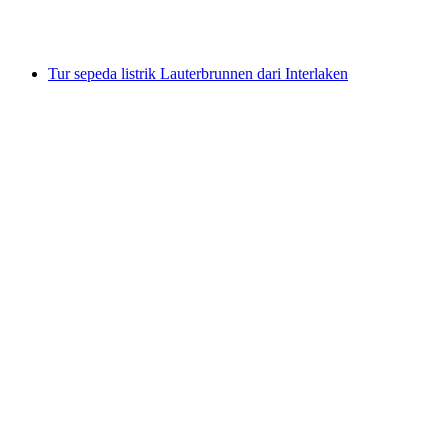
per orang
mulai dari Rp 5978000
Tur sepeda listrik Lauterbrunnen dari Interlaken