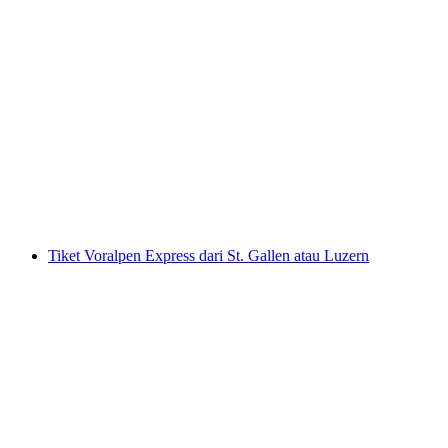
Reservasi Kereta Gotthard Panorama Express
per orang
mulai dari Rp 552000
Tiket Voralpen Express dari St. Gallen atau Luzern