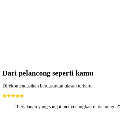
Reservasi Kereta Gotthard Panorama Express
per orang
mulai dari Rp 552000
Dari pelancong seperti kamu
Direkomendasikan berdasarkan ulasan terbaru
“Perjalanan yang sangat menyenangkan di dalam gua”