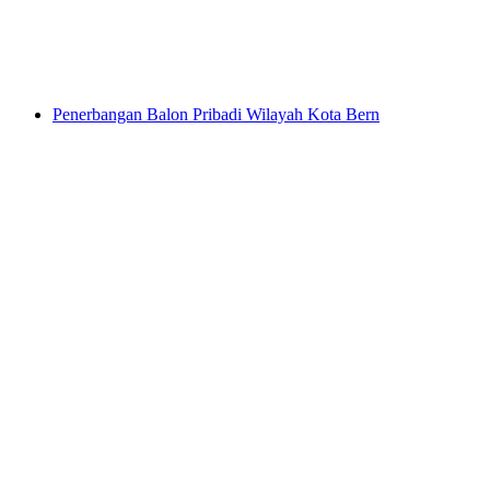
per orang
mulai dari Rp 8966000
Penerbangan Balon Pribadi Wilayah Kota Bern