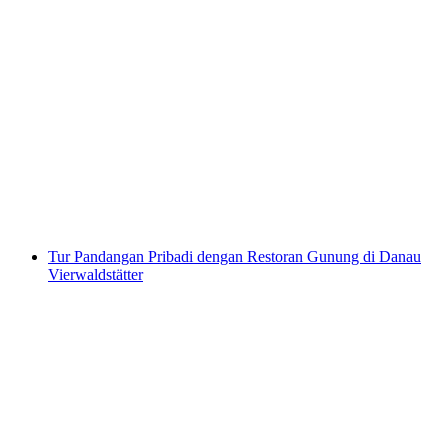
Tur sepeda listrik Lauterbrunnen dari
Interlaken
per orang
mulai dari Rp 5173000
Tur Pandangan Pribadi dengan Restoran Gunung di Danau
Vierwaldstätter