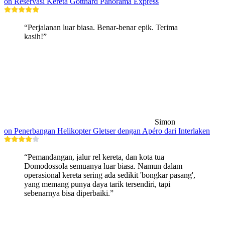
on Reservasi Kereta Gotthard Panorama Express
“Perjalanan luar biasa. Benar-benar epik. Terima
kasih!”
Simon
on Penerbangan Helikopter Gletser dengan Apéro dari Interlaken
“Pemandangan, jalur rel kereta, dan kota tua
Domodossola semuanya luar biasa. Namun dalam
operasional kereta sering ada sedikit 'bongkar pasang',
yang memang punya daya tarik tersendiri, tapi
sebenarnya bisa diperbaiki.”