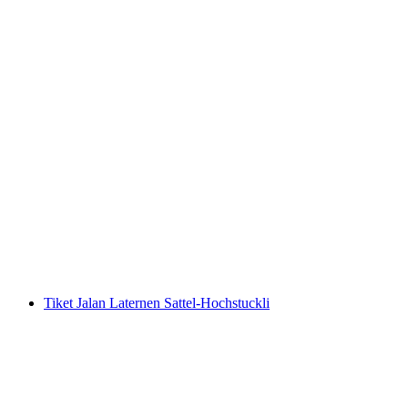
Pendakian Klingenstock 10 Danau Tur
dipandu dari Luzern
per orang
mulai dari Rp 15404000
Tiket Jalan Laternen Sattel-Hochstuckli