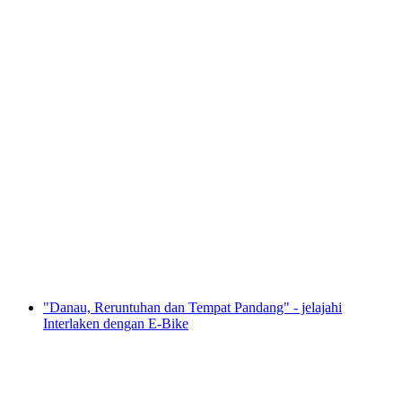
Penerbangan Balon Pribadi Wilayah Kota
Bern
per orang
mulai dari Rp 32186000
"Danau, Reruntuhan dan Tempat Pandang" - jelajahi
Interlaken dengan E-Bike