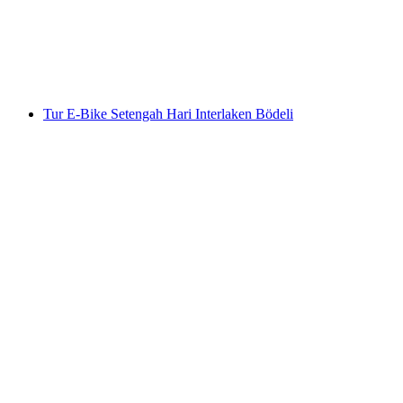
per orang
mulai dari Rp 79314000
Tur E-Bike Setengah Hari Interlaken Bödeli