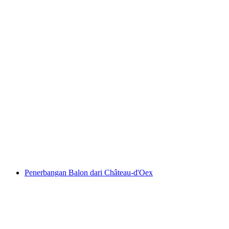
Tiket Turis Kereta Centovalli antara
Domodossola dan Locarno
per orang
mulai dari Rp 713000
Penerbangan Balon dari Château-d'Oex