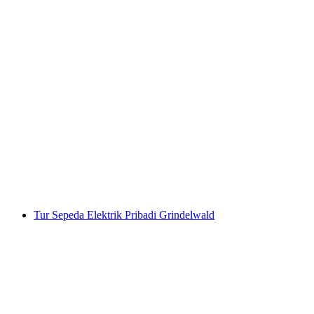
Tur E-Bike Setengah Hari Interlaken Bödeli
per orang
mulai dari Rp 2966000
Tur Sepeda Elektrik Pribadi Grindelwald