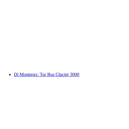
“Jejak Freddie Mercury” Tur Kota di
Montreux
per orang
mulai dari Rp 667000
Di Montreux: Tur Bus Glacier 3000