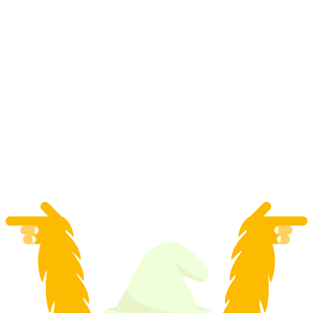
Tur kota pribadi dengan naik kereta ke
Rochers-de-Naye dari Montreux
per orang
mulai dari Rp 13334000