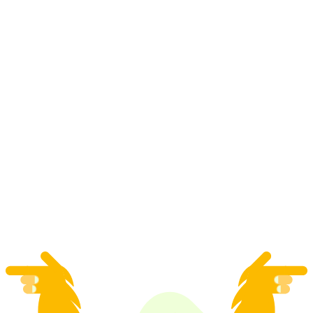
Kursus Pengenalan Berlayar di Danau Thun
dari Spiez
per orang
mulai dari Rp 5956000