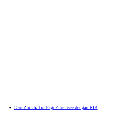
Pendakian pribadi Sigriswiler Rothorn
bersama triatlet Swiss dari Sigriswil
per orang
mulai dari Rp 6414000
Dari Zürich: Tur Pagi Zürichsee dengan RIB