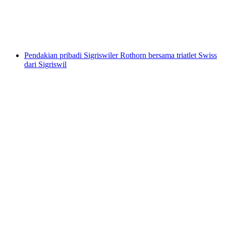
per orang
mulai dari Rp 4581000
Pendakian pribadi Sigriswiler Rothorn bersama triatlet Swiss
dari Sigriswil