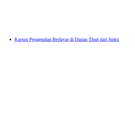
per orang
mulai dari Rp 11430000
Kursus Pengenalan Berlayar di Danau Thun dari Spiez