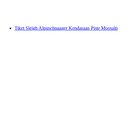
per orang
mulai dari Rp 207000
Tiket Sleigh Alpuschnaager Kendaraan Piste Moosalp