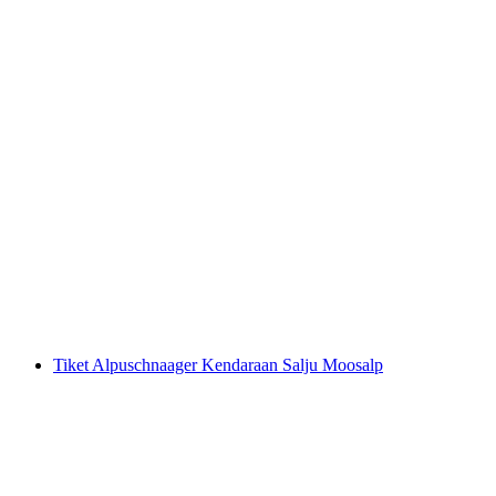
Tiket Sleigh Alpuschnaager Kendaraan Piste
Moosalp
per orang
mulai dari Rp 460000
Tiket Alpuschnaager Kendaraan Salju Moosalp