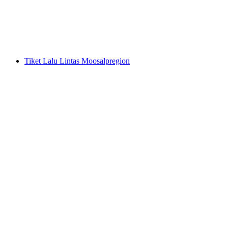
per orang
mulai dari Rp 460000
Tiket Lalu Lintas Moosalpregion