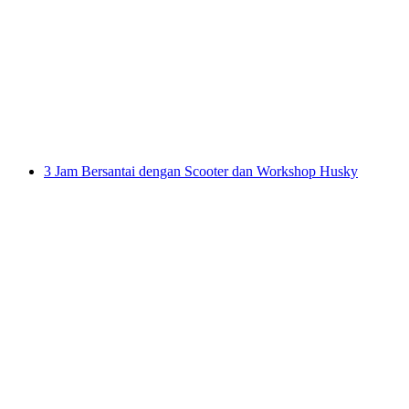
Kunjungan Zwinger pada Huskies
per orang
mulai dari Rp 3665000
3 Jam Bersantai dengan Scooter dan Workshop Husky