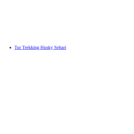
Huskie
per orang
mulai dari Rp 13972000
Tur Trekking Husky Sehari