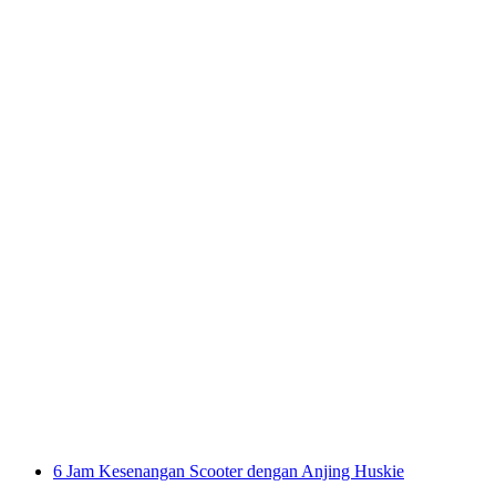
3 Jam Bersantai dengan Scooter dan
Workshop Husky
per orang
mulai dari Rp 7559000
6 Jam Kesenangan Scooter dengan Anjing Huskie