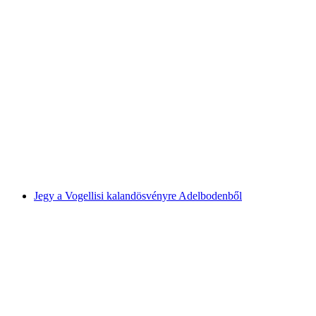
Engelberg-Ristis jegy Engelbergből nyáron
személyenként
már HUF 14700
Jegy a Vogellisi kalandösvényre Adelbodenből