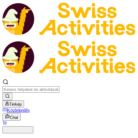
Térkép
Közlekedés
Chat