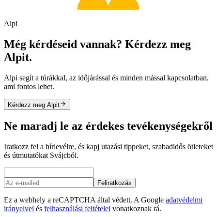
Alpi
Még kérdéseid vannak? Kérdezz meg
Alpit.
Alpi segít a túrákkal, az időjárással és minden mással kapcsolatban,
ami fontos lehet.
Kérdezz meg Alpit
Ne maradj le az érdekes tevékenységekről
Iratkozz fel a hírlevélre, és kapj utazási tippeket, szabadidős ötleteket
és útmutatókat Svájcból.
Feliratkozás
Ez a webhely a reCAPTCHA által védett. A Google
adatvédelmi
irányelvei
és
felhasználási feltételei
vonatkoznak rá.