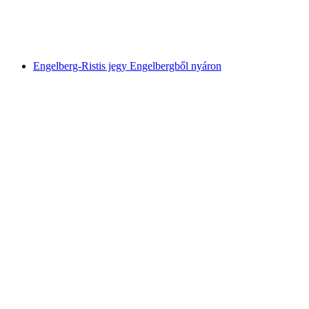
személyenként
már HUF 6100
Engelberg-Ristis jegy Engelbergből nyáron