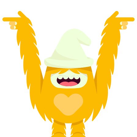
már HUF 23600