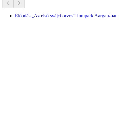
Előadás „Az első svájci orvos” Jurapark Aargau-ban