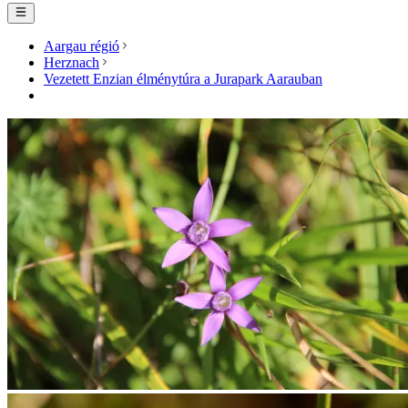
Aargau régió
Herznach
Vezetett Enzian élménytúra a Jurapark Aarauban