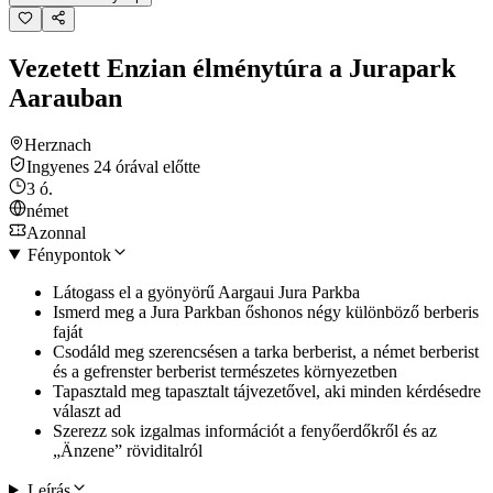
Vezetett Enzian élménytúra a Jurapark
Aarauban
Herznach
Ingyenes 24 órával előtte
3 ó.
német
Azonnal
Fénypontok
Látogass el a gyönyörű Aargaui Jura Parkba
Ismerd meg a Jura Parkban őshonos négy különböző berberis
faját
Csodáld meg szerencsésen a tarka berberist, a német berberist
és a gefrenster berberist természetes környezetben
Tapasztald meg tapasztalt tájvezetővel, aki minden kérdésedre
választ ad
Szerezz sok izgalmas információt a fenyőerdőkről és az
„Änzene” röviditalról
Leírás