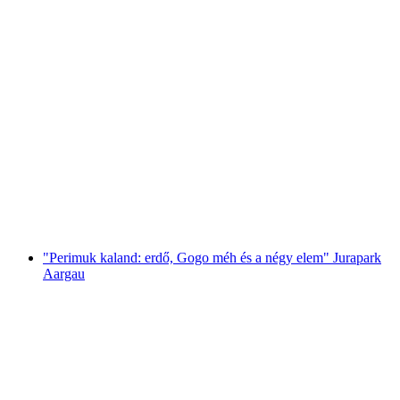
Előadás „Az első svájci orvos” Jurapark
Aargau-ban
személyenként
már HUF 87700
"Perimuk kaland: erdő, Gogo méh és a négy elem" Jurapark
Aargau