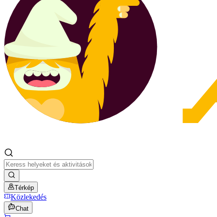
Térkép
Közlekedés
Chat