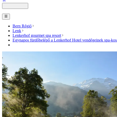
Bern Régió
Lenk
Lenkerhof gourmet spa resort
Egynapos fürdőbelépő a Lenkerhof Hotel vendégeinek spa-kosá