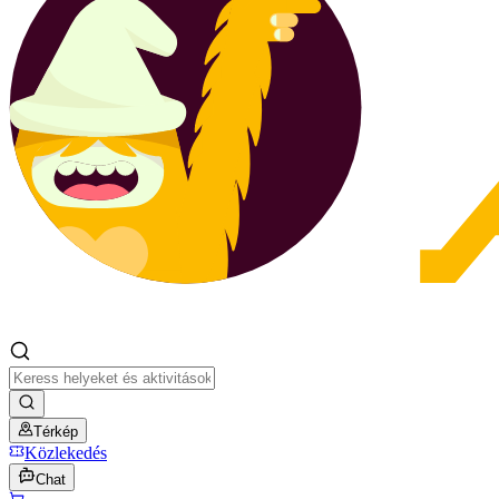
Térkép
Közlekedés
Chat