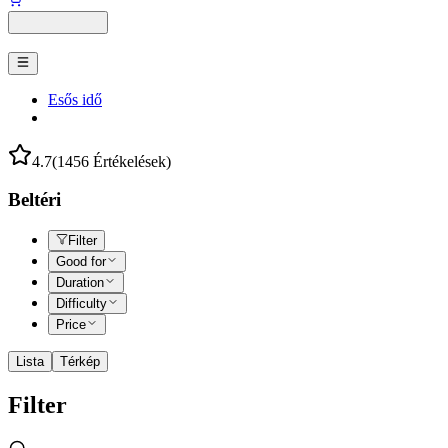
Esős idő
4.7
(1456 Értékelések)
Beltéri
Filter
Good for
Duration
Difficulty
Price
Lista
Térkép
Filter