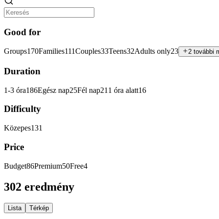
Good for
Groups
170
Families
111
Couples
33
Teens
32
Adults only
23
2 további 
Duration
1-3 óra
186
Egész nap
25
Fél nap
21
1 óra alatt
16
Difficulty
Közepes
131
Price
Budget
86
Premium
50
Free
4
302 eredmény
Lista
Térkép