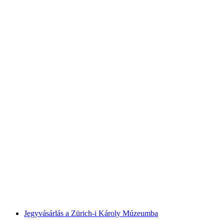
Fitpass Előfizetés 1 hét
személyenként
már HUF 14200
Jegyvásárlás a Zürich-i Károly Múzeumba