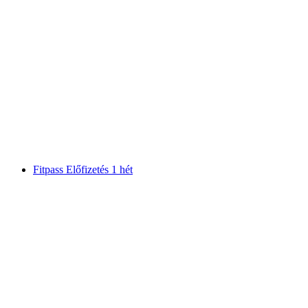
Lindt Csokoládéház Múzeum jegy
személyenként
már HUF 6900
Fitpass Előfizetés 1 hét