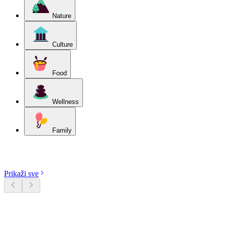
Nature
Culture
Food
Wellness
Family
Istražite kategorije
Prikaži sve