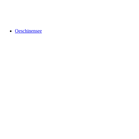
Rochers de Naye
Oeschinensee