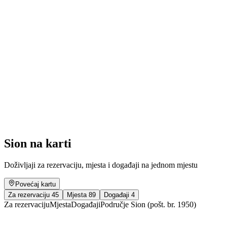
Les grandes inspirations
Slobodan pristup
Sion na karti
Doživljaji za rezervaciju, mjesta i događaji na jednom mjestu
Povećaj kartu
Za rezervaciju
45
Mjesta
89
Događaji
4
Za rezervaciju
Mjesta
Događaji
Područje Sion (pošt. br. 1950)