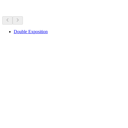
Preporučeno na temelju aktualnih događanja
Double Exposition