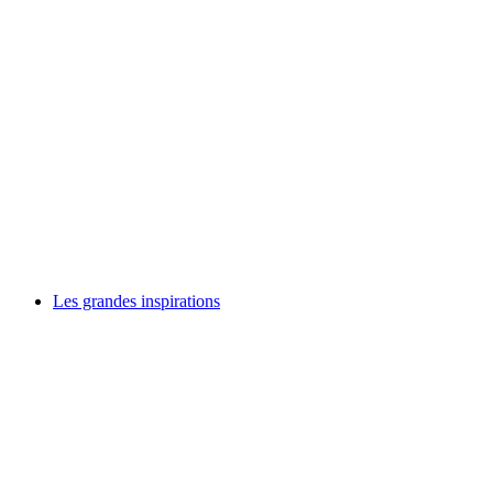
Ride the Alps 2026
Slobodan pristup
Les grandes inspirations