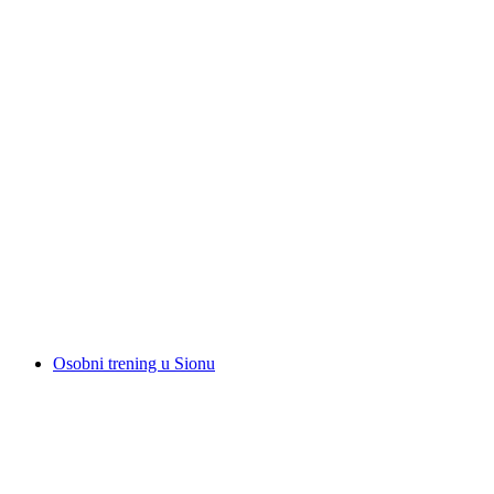
"Razbij bratak" u Sionu: adrenalinska
momačka za mladence
po osobi
od €333
Osobni trening u Sionu