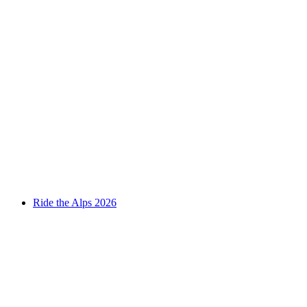
Expo Focus
Slobodan pristup
Ride the Alps 2026