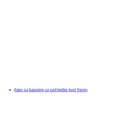
Foxtrail GO Sion digitalna potraga za blagom
po osobi
od €22
Jutro za kanoing za početnike kod Sierre