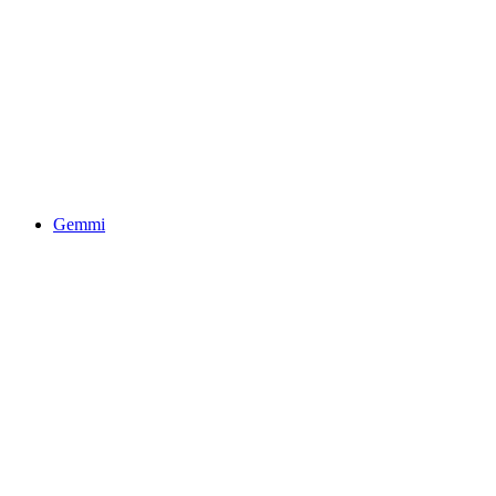
Eau Froide Schlucht
Gemmi