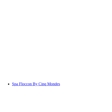
Les Bains d'Ovronnaz
Spa Floccon By Cinq Mondes