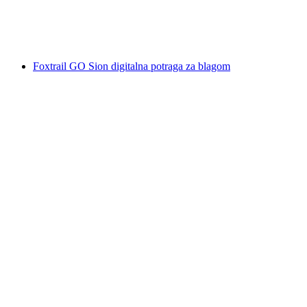
po osobi
od €112
Foxtrail GO Sion digitalna potraga za blagom