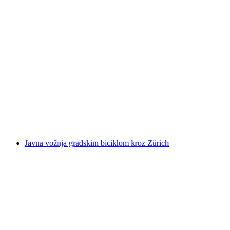
Ulaznica Illuminarium "Yukina hrskava
Božićna priča"
po osobi
od €16
Javna vožnja gradskim biciklom kroz Zürich