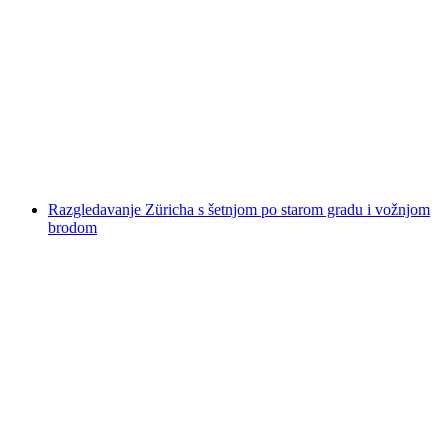
Obilazak grada E-Tuk Tuk Zürich i okolica
po osobi
od €177
Razgledavanje Züricha s šetnjom po starom gradu i vožnjom
brodom