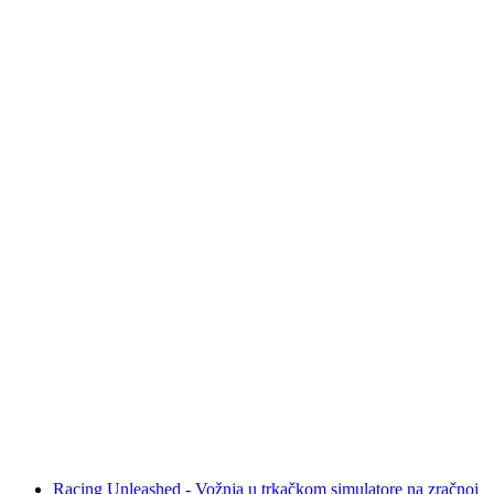
Rustexpress ruta Zürich / Aargau: autobusna
vožnja do Europa-Parka s EUROBUS-om
po osobi
od €117
Racing Unleashed - Vožnja u trkačkom simulatore na zračnoj