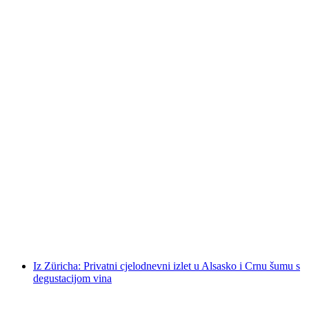
Polterchallenge "Mamurluk - Izdanje za
djevojke" kroz Zürich
po osobi
od €279
Iz Züricha: Privatni cjelodnevni izlet u Alsasko i Crnu šumu s
degustacijom vina