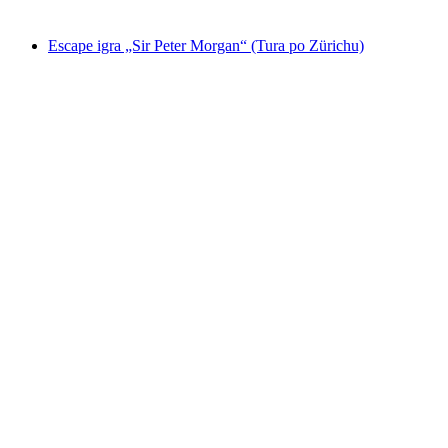
od €66
Escape igra „Sir Peter Morgan“ (Tura po Zürichu)