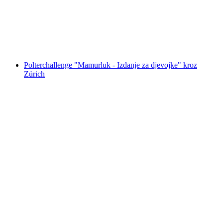
po osobi
od €35
Polterchallenge "Mamurluk - Izdanje za djevojke" kroz
Zürich