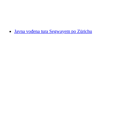
po osobi
od €357
Javna vođena tura Segwayem po Zürichu