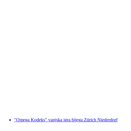
Razgledavanje Züricha s šetnjom po starom
gradu i vožnjom brodom
po osobi
od €49
"Omega Kodeks" vanjska igra bijega Zürich Niederdorf