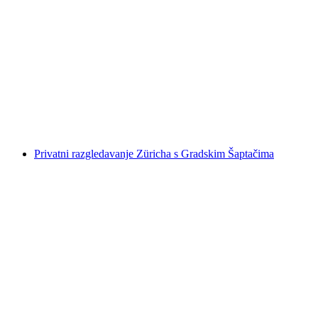
"Noćni čuvar" Povijesna šetnja gradom Zürich
po osobi
od €17
Privatni razgledavanje Züricha s Gradskim Šaptačima