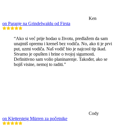
Ken
on Parapje na Grindelwaldu od Firsta
“Ako si već prije hodao u životu, predlažem da sam
unajmiš opremu i kreneš bez vodiča. No, ako ti je prvi
put, uzmi vodiča. Naš vodič bio je najcool tip ikad.
Stvarno je opušten i brine o tvojoj sigurnosti.
Definitivno sam volio planinarenje. Također, ako se
bojiš visine, nemoj to raditi.”
Cody
on Klettersteig Mürren za početnike