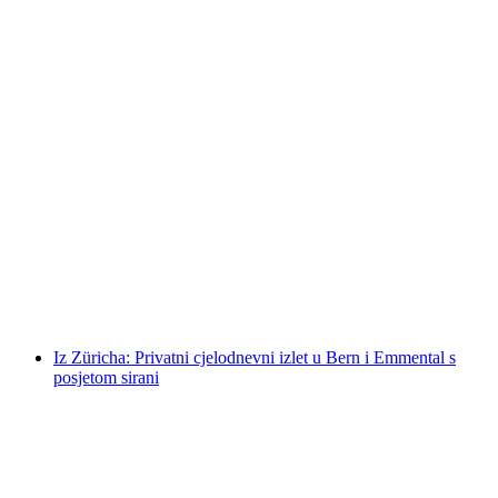
Javna vođena tura Segwayem po Zürichu
po osobi
od €122
Iz Züricha: Privatni cjelodnevni izlet u Bern i Emmental s
posjetom sirani