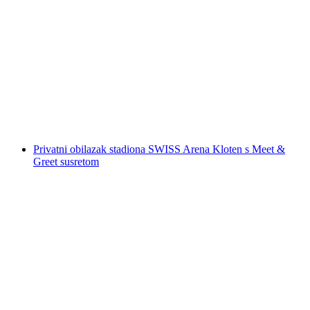
"Omega Kodeks" vanjska igra bijega Zürich
Niederdorf
po osobi
od €16
Privatni obilazak stadiona SWISS Arena Kloten s Meet &
Greet susretom