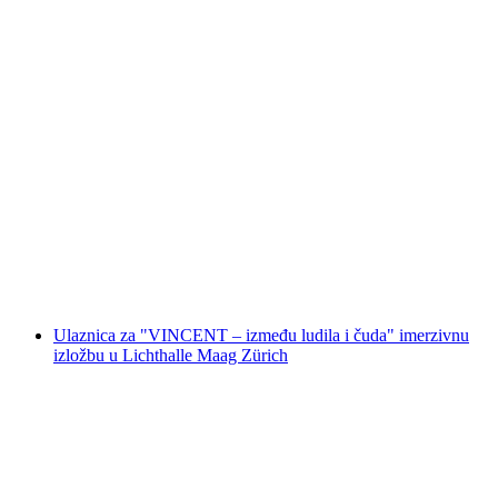
Escape igra „Sir Peter Morgan“ (Tura po
Zürichu)
po osobi
od €66
Ulaznica za "VINCENT – između ludila i čuda" imerzivnu
izložbu u Lichthalle Maag Zürich