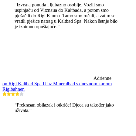
“Izvrsna ponuda i ljubazno osoblje. Vozili smo
uspinjaču od Vitznaua do Kaltbada, a potom smo
pješačili do Rigi Kluma. Tamo smo ručali, a zatim se
vratili pješice natrag u Kaltbad Spa. Nakon šetnje bilo
je iznimno opuštajuće.”
Adrienne
on Rigi Kaltbad Spa Ulaz Mineralbad s dnevnom kartom
Rigibahnen
“Prekrasan obilazak i otkriće! Djeca su također jako
uživala.”