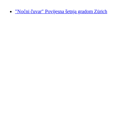
od €15
"Noćni čuvar" Povijesna šetnja gradom Zürich