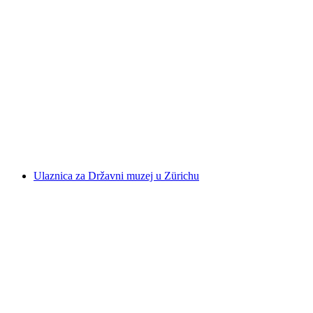
Racing Unleashed - Vožnja u trkačkom
simulatore na zračnoj luci Zürich
po osobi
od €32
Ulaznica za Državni muzej u Zürichu