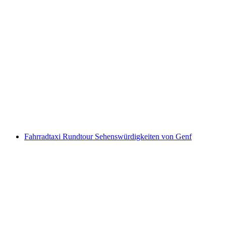
Schokoladen Stadttour in Bern
pro Person
ab CHF 55
Fahrradtaxi Rundtour Sehenswürdigkeiten von Genf