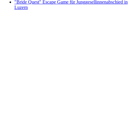
"Bride Quest" Escape Game für Junggesellinnenabschied in
Luzern