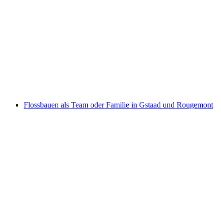
Private Ballonfahrt Region Saanenland
pro Person
ab CHF 1,400
Flossbauen als Team oder Familie in Gstaad und Rougemont