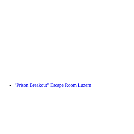
Rafting auf der Simme ab Interlaken
pro Person
ab CHF 139
"Prison Breakout" Escape Room Luzern