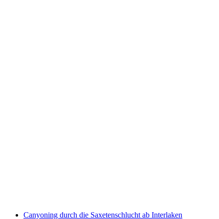
Aareböötle für 3-6 Personen: Schlauchboot
mieten
pro Person
ab CHF 190
Canyoning durch die Saxetenschlucht ab Interlaken