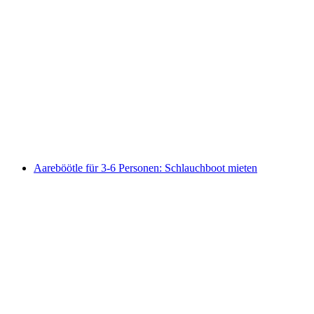
Führung und Bierdegustation Brauerei
Simmental
pro Person
ab CHF 35
Aareböötle für 3-6 Personen: Schlauchboot mieten