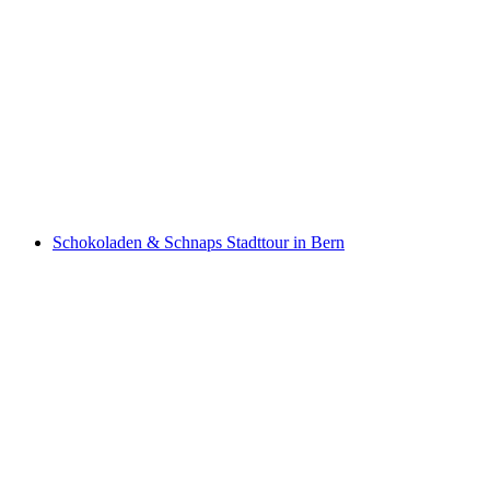
Stein am Rhein interaktive Schnitzeljagd mit
dem Smartphone
pro Person
ab CHF 9.95
Schokoladen & Schnaps Stadttour in Bern