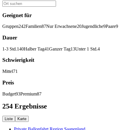
Geeignet für
Gruppen
242
Familien
87
Nur Erwachsene
20
Jugendliche
9
Paare
9
Dauer
1-3 Std.
140
Halber Tag
41
Ganzer Tag
13
Unter 1 Std.
4
Schwierigkeit
Mittel
71
Preis
Budget
93
Premium
87
254 Ergebnisse
Liste
Karte
Private Ballonfahrt Region Saanenland