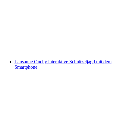
E-Scooter Picknick Tour Walensee selbstgeführt
pro Person
ab CHF 55
Lausanne Ouchy interaktive Schnitzeljagd mit dem
Smartphone