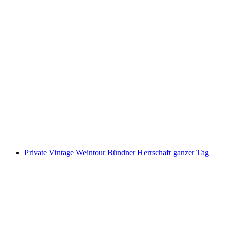
"Das Magische Portal" Escape Game St.
Gallen
pro Person
ab CHF 100
Private Vintage Weintour Bündner Herrschaft ganzer Tag