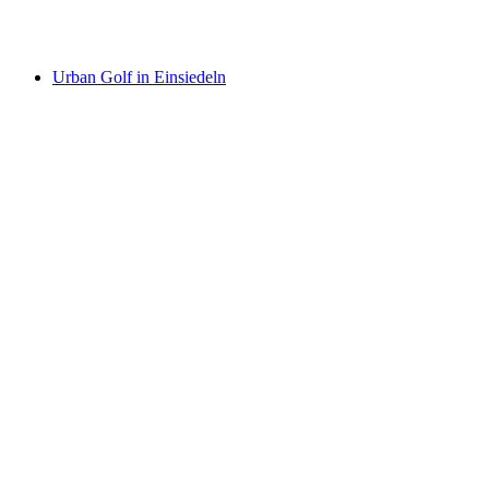
pro Person
ab CHF 100
Urban Golf in Einsiedeln