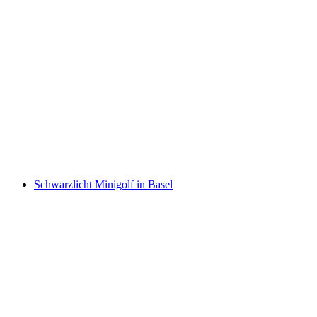
"Bride Quest" Escape Game für
Junggesellinnenabschied in Luzern
pro Person
ab CHF 250
Schwarzlicht Minigolf in Basel