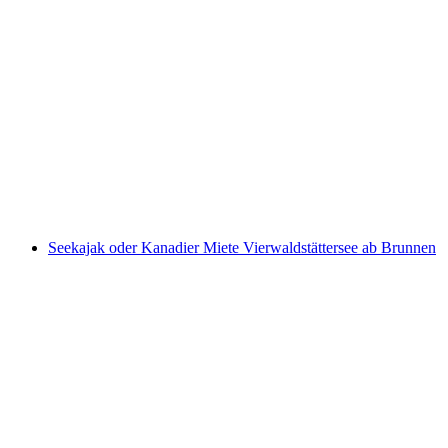
Canyoning durch die Saxetenschlucht ab
Interlaken
pro Person
ab CHF 149
Seekajak oder Kanadier Miete Vierwaldstättersee ab Brunnen