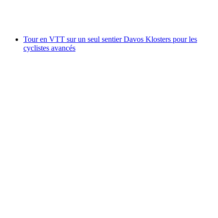
par personne
à partir de CHF 98
Tour en VTT sur un seul sentier Davos Klosters pour les
cyclistes avancés