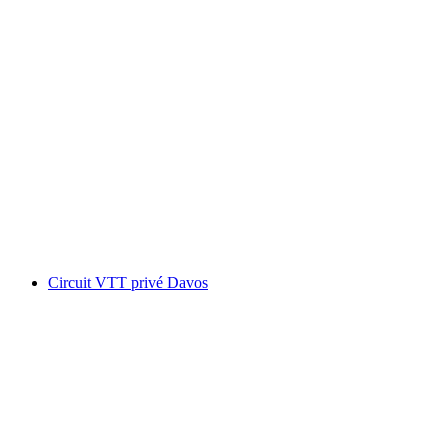
Tour en VTT sur un seul sentier Davos Klosters
pour les cyclistes avancés
par personne
à partir de CHF 98
Circuit VTT privé Davos