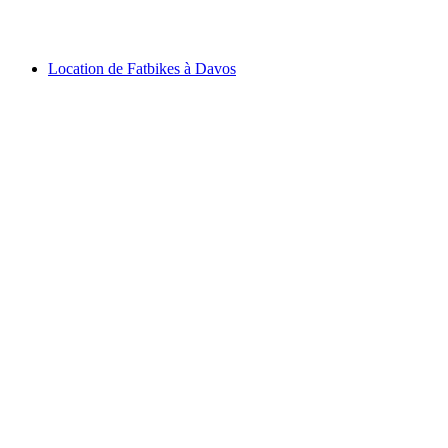
par personne
à partir de CHF 300
Location de Fatbikes à Davos