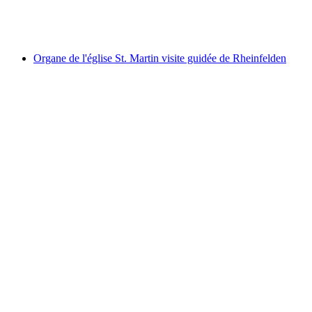
par personne
à partir de CHF 230
Organe de l'église St. Martin visite guidée de Rheinfelden