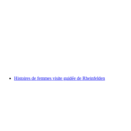
Organe de l'église St. Martin visite guidée de
Rheinfelden
par personne
à partir de CHF 190
Histoires de femmes visite guidée de Rheinfelden