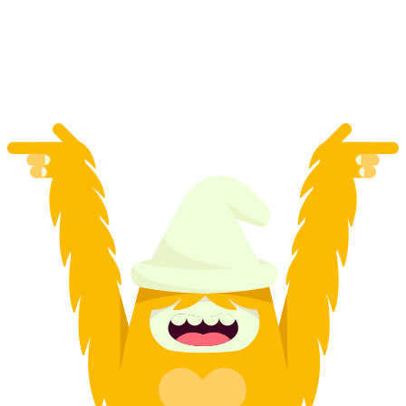
Rudolf von Rheinfelden visite guidée
par personne
à partir de CHF 250