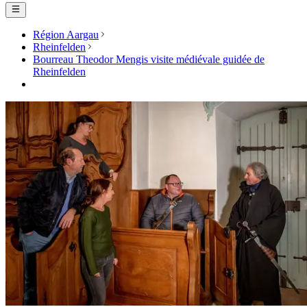
Région Aargau
Rheinfelden
Bourreau Theodor Mengis visite médiévale guidée de
Rheinfelden