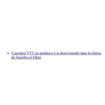
Coaching VTT ou guidance toute la journée
dans la région de Surselva et Flims
par personne
à partir de CHF 450
Coaching VTT ou guidance à la demi-journée dans la région
de Surselva et Flims