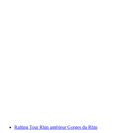
Coaching VTT ou guidance à la demi-journée
dans la région de Surselva et Flims
par personne
à partir de CHF 270
Rafting Tour Rhin antérieur Gorges du Rhin