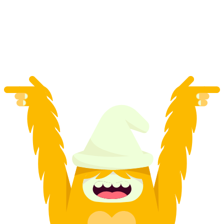
Rafting Tour Rhin antérieur Gorges du Rhin
par personne
à partir de CHF 125