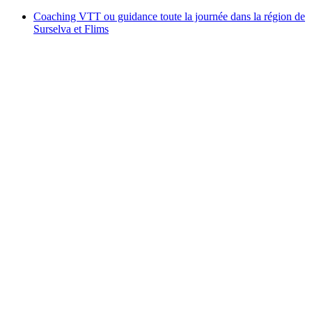
Coaching VTT ou guidance toute la journée dans la région de
Surselva et Flims