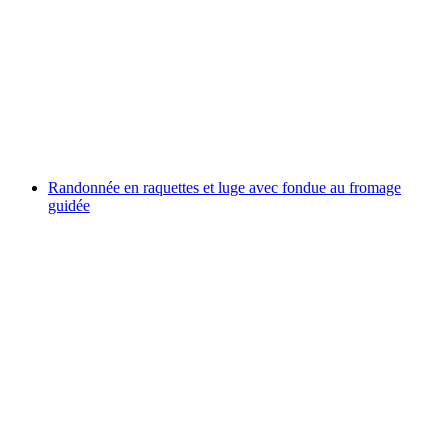
Schiire Alpnach Canyoning pour avancés dès
Interlaken
par personne
à partir de CHF 199
Randonnée en raquettes et luge avec fondue au fromage
guidée