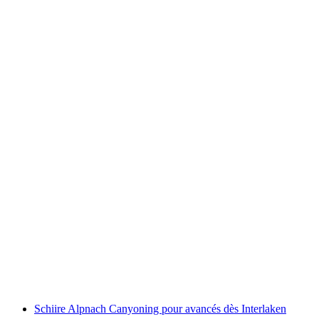
Aventure en raquettes dans les Alpes suisses
par personne
à partir de CHF 90
Schiire Alpnach Canyoning pour avancés dès Interlaken