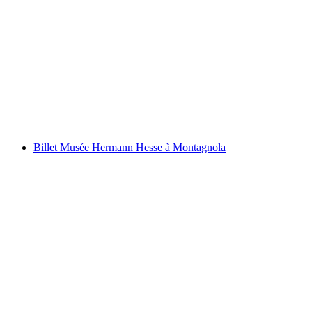
Billet piscine et toboggans au Splash and Spa
par personne
à partir de CHF 43
Billet Musée Hermann Hesse à Montagnola