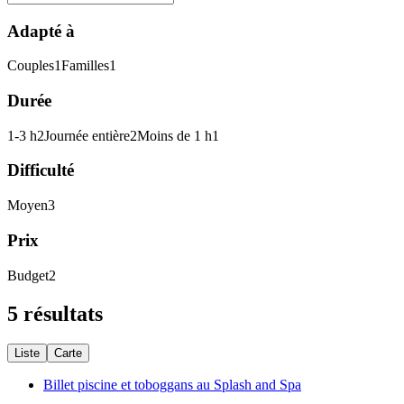
Adapté à
Couples
1
Familles
1
Durée
1-3 h
2
Journée entière
2
Moins de 1 h
1
Difficulté
Moyen
3
Prix
Budget
2
5 résultats
Liste
Carte
Billet piscine et toboggans au Splash and Spa