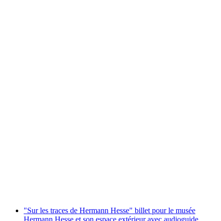
Billet Musée Hermann Hesse à Montagnola
par personne
à partir de CHF 10
"Sur les traces de Hermann Hesse" billet pour le musée
Hermann Hesse et son espace extérieur avec audioguide