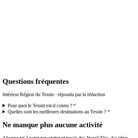
Billet petit tour Sasso San Gottardo
par personne
à partir de CHF 20
Questions fréquentes
Intérieur Région du Tessin · répondu par la rédaction
Pour quoi le Tessin est-il connu ?
Quelles sont les meilleures destinations au Tessin ?
Ne manque plus aucune activité
Abonne-toi à notre newsletter et reçois des Travel Tips, des idées