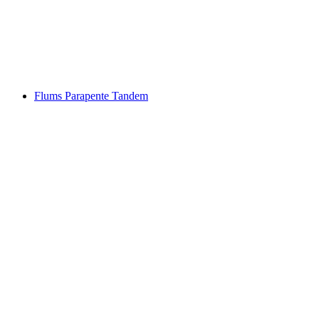
par personne
à partir de CHF 360
Flums Parapente Tandem