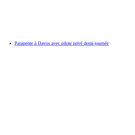
par personne
à partir de CHF 294
Parapente à Davos avec pilote privé demi-journée