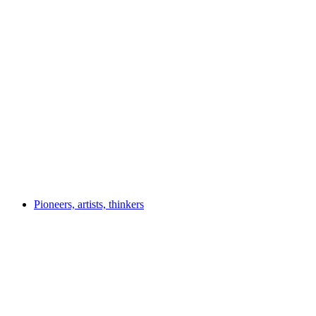
Geboren für Rendite?
Accès libre
Pioneers, artists, thinkers