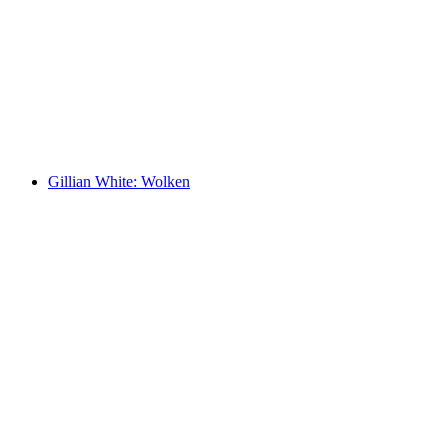
Pioneers, artists, thinkers
Accès libre
Gillian White: Wolken