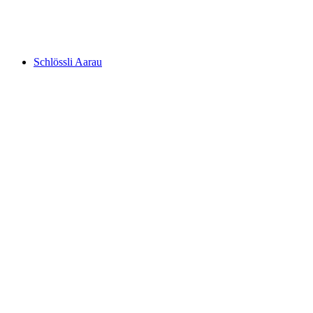
Schloss Hilfikon
Schlössli Aarau