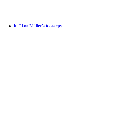
Accès libre
In Clara Müller’s footsteps