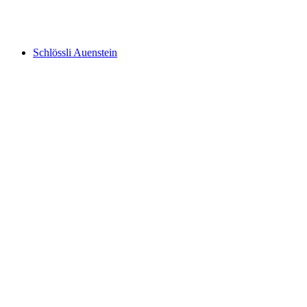
Schlössli Aarau
Schlössli Auenstein