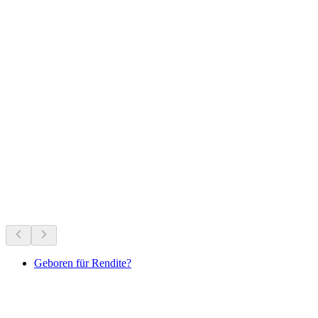
Schloss Wildegg
Ce qui se passe en ce moment
Recommandé selon ce qui se passe en ce moment
Geboren für Rendite?