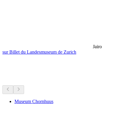
Jairo
sur Billet du Landesmuseum de Zurich
Musées & expositions
Tout à moins de 15 min de route
Museum Chornhuus