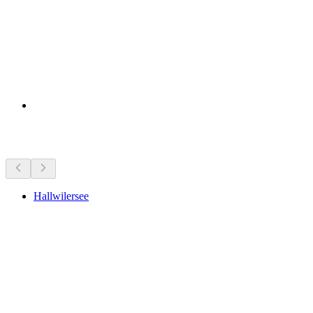
Curiosités à proximité
Hallwilersee