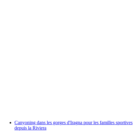
Val di Vira Canyoning Excursion d'essai pour
débutants
par personne
à partir de CHF 119
Canyoning dans les gorges d'Iragna pour les familles sportives
depuis la Riviera