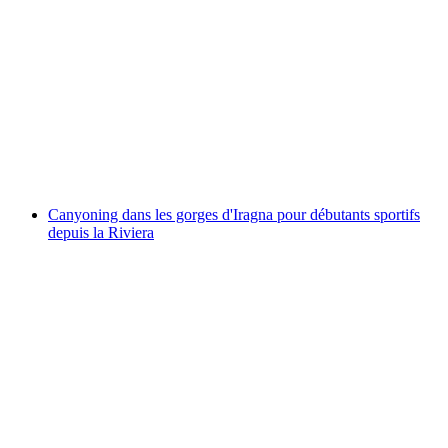
Canyoning dans les gorges d'Iragna pour les
familles sportives depuis la Riviera
par personne
à partir de CHF 139
Canyoning dans les gorges d'Iragna pour débutants sportifs
depuis la Riviera