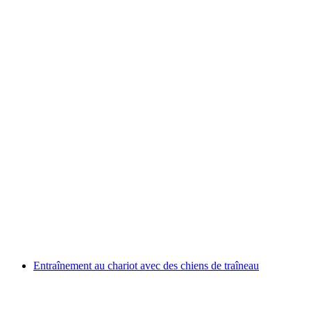
Visite du chenil chez les huskys
par personne
à partir de CHF 160
Entraînement au chariot avec des chiens de traîneau