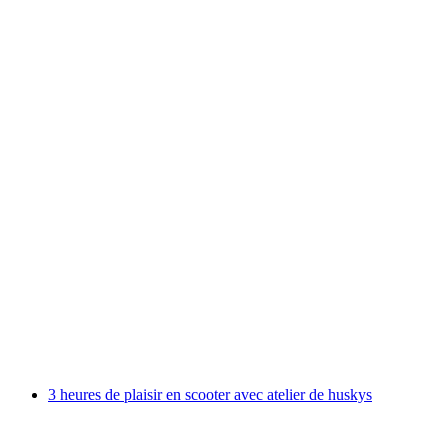
Trekking en husky d'une journée
par personne
à partir de CHF 205
3 heures de plaisir en scooter avec atelier de huskys