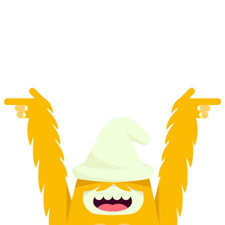
3 heures de plaisir en scooter avec atelier de
huskys
par personne
à partir de CHF 330