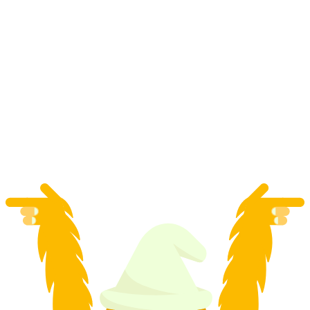
"Catch the Agent" GPS Spiel in Solothurn für
Teamevents
pro Person
ab CHF 20