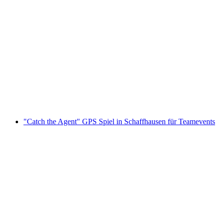
"Catch the Agent" GPS Spiel für Teamevents
in Bern
pro Person
ab CHF 20
"Catch the Agent" GPS Spiel in Schaffhausen für Teamevents