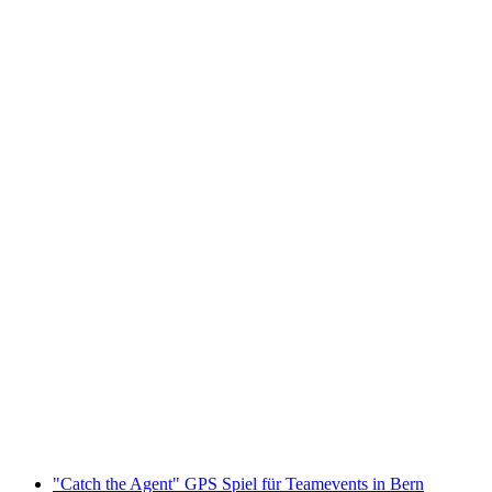
"Catch the Agent" GPS Spiel in Thun für
Teamevents
pro Person
ab CHF 20
"Catch the Agent" GPS Spiel für Teamevents in Bern