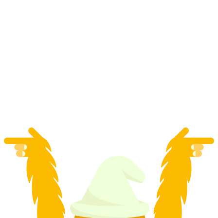
Caminata de Nochevieja con raquetas de nieve
y aperitivo
por persona
desde €106