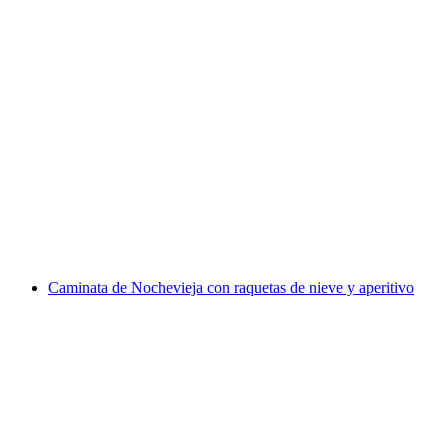
Curso de avalanchas y alta montaña de 2 días
en Alpstein
por persona
desde €540
Caminata de Nochevieja con raquetas de nieve y aperitivo