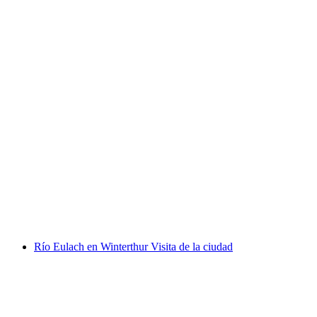
Visita guiada a la iglesia y torre de la ciudad de
Winterthur
por persona
desde €28
Río Eulach en Winterthur Visita de la ciudad