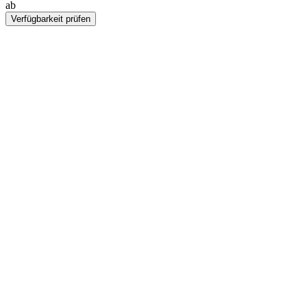
ab
€28
Verfügbarkeit prüfen