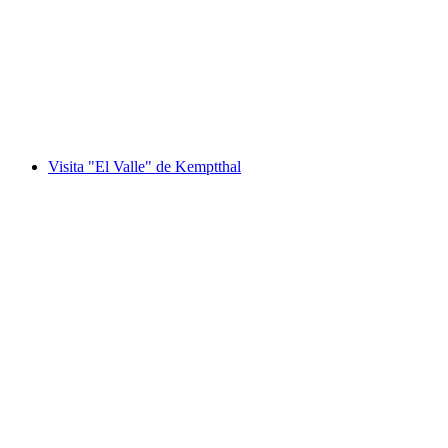
Río Eulach en Winterthur Visita de la ciudad
por persona
desde €28
Visita "El Valle" de Kemptthal