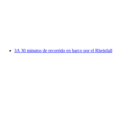
Rin hasta Rheinau
por persona
desde €19
3A 30 minutos de recorrido en barco por el Rheinfall