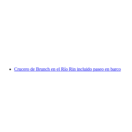
Paseo en barco por el canal entre Schlössli
Wörth, el Rheinfall y Eglisau
por persona
desde €39
Crucero de Brunch en el Río Rin incluido paseo en barco