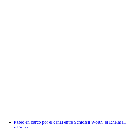
3A 30 minutos de recorrido en barco por el
Rheinfall
por persona
desde €12
Paseo en barco por el canal entre Schlössli Wörth, el Rheinfall
y Eglisau