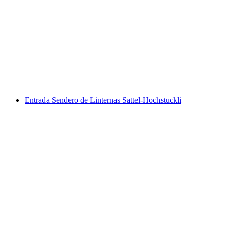
Alquiler de Stand up paddle en el Brandsee,
cerca de Elsigenalp
por persona
desde €17
Entrada Sendero de Linternas Sattel-Hochstuckli