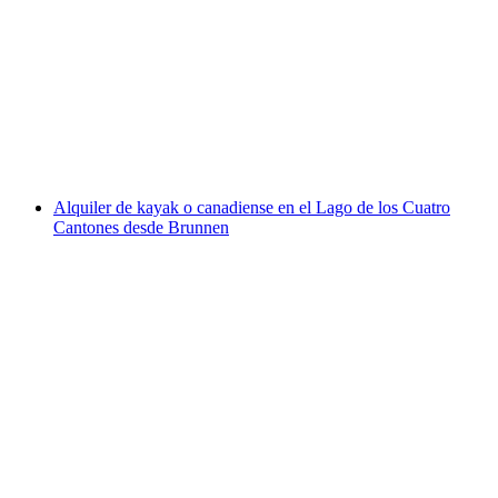
Alquiler de SUP en el lago de Brienz
por persona
desde €45
Alquiler de kayak o canadiense en el Lago de los Cuatro
Cantones desde Brunnen