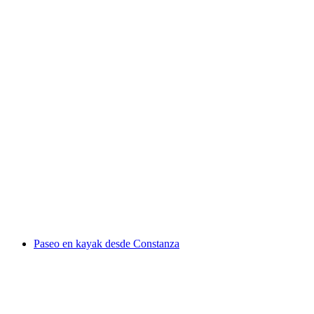
Pase de un día en bicicleta con pernoctación en
Davos
por persona
desde €112
Paseo en kayak desde Constanza