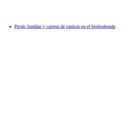
por persona
desde €134
Picnic familiar y carrera de canicas en el Seebodenalp