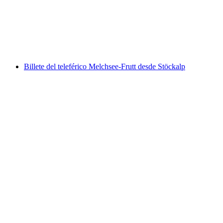
por persona
desde €45
Billete del teleférico Melchsee-Frutt desde Stöckalp