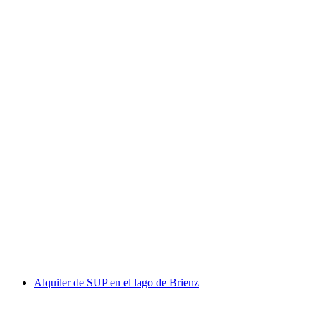
Billete para el teleférico de Seebodenalp desde
Küssnacht
por persona
desde €17
Alquiler de SUP en el lago de Brienz