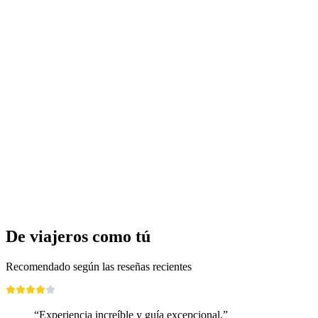
Picnic familiar y carrera de canicas en el
Seebodenalp
por persona
desde €162
De viajeros como tú
Recomendado según las reseñas recientes
“Experiencia increíble y guía excepcional.”