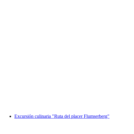
Billete del teleférico Melchsee-Frutt desde
Stöckalp
por persona
desde €28
Excursión culinaria "Ruta del placer Flumserberg"