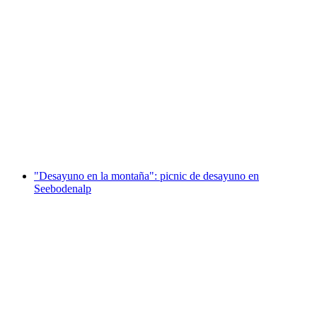
Fondue de chocolate en el Seebodenalp
por persona
desde €111
"Desayuno en la montaña": picnic de desayuno en
Seebodenalp