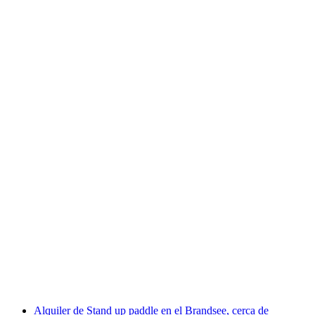
Alquiler de kayak o canadiense en el Lago de
los Cuatro Cantones desde Brunnen
por persona
desde €74
Alquiler de Stand up paddle en el Brandsee, cerca de