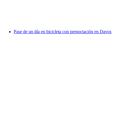
por persona
desde €45
Pase de un día en bicicleta con pernoctación en Davos