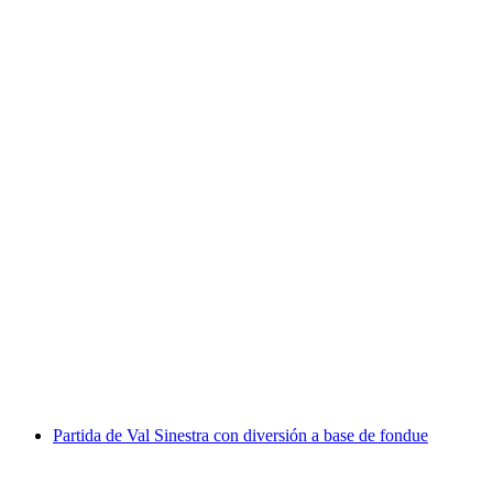
Excursión a las orquídeas en el Parque del Jura
de Argovia
por persona
desde €17
Partida de Val Sinestra con diversión a base de fondue