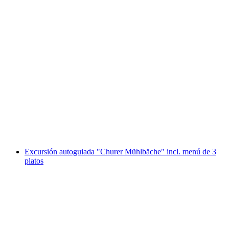
Excursión de un día con guía en Gstaad y
Rougemont
por persona
desde €379
Excursión autoguiada "Churer Mühlbäche" incl. menú de 3
platos