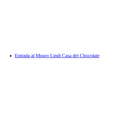
Desde Vevey: Excursión en barco por la Riviera
por persona
desde €43
Entrada al Museo Lindt Casa del Chocolate