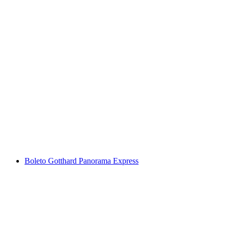
Billete Stanserhorn: funicular y CabriO
por persona
desde €46
Boleto Gotthard Panorama Express