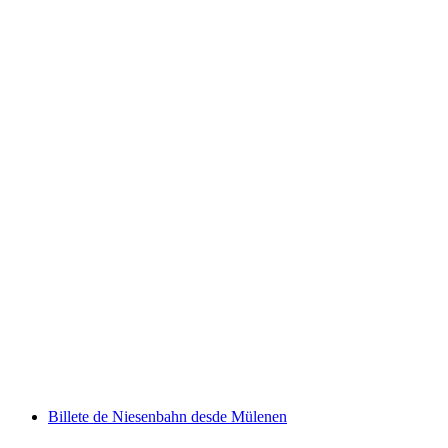
Boleto Rorschach - Lindau Isla en barco
por persona
desde €21
Billete de Niesenbahn desde Mülenen