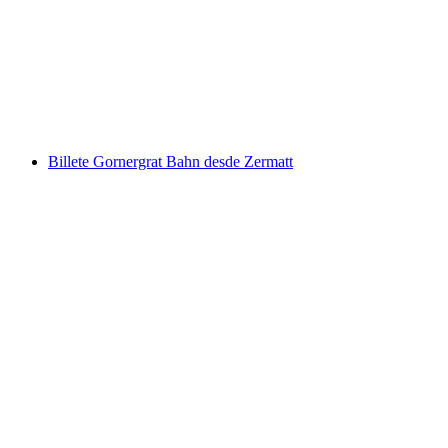
Billete Stoosbahn desde Schwyz
por persona
desde €13
Billete Gornergrat Bahn desde Zermatt