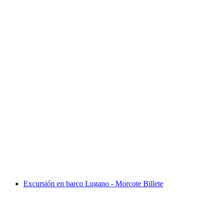
Billete Palm Express Postbus desde St. Moritz o
Lugano
por persona
desde €103
Excursión en barco Lugano - Morcote Billete