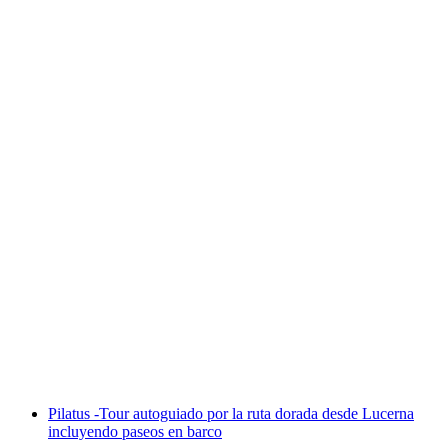
Entrada al Museo Lindt Casa del Chocolate
por persona
desde €19
Pilatus -Tour autoguiado por la ruta dorada desde Lucerna
incluyendo paseos en barco