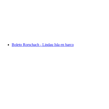
Pilatus -Tour autoguiado por la ruta dorada
desde Lucerna incluyendo paseos en barco
por persona
desde €134
Boleto Rorschach - Lindau Isla en barco