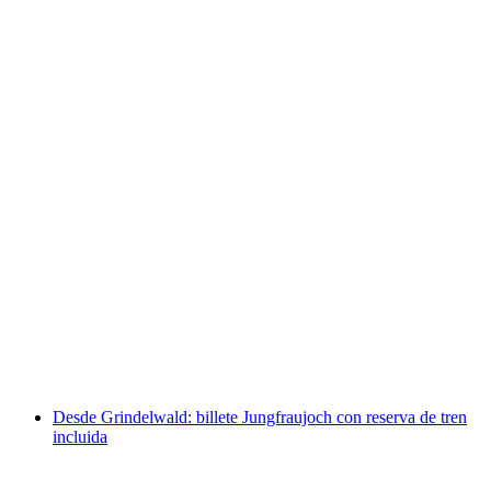
Bönigen - Ringgenberg Billete de barco para el
lago de Brienz
por persona
desde €6
Desde Grindelwald: billete Jungfraujoch con reserva de tren
incluida