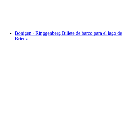
por persona
desde €31
Bönigen - Ringgenberg Billete de barco para el lago de
Brienz