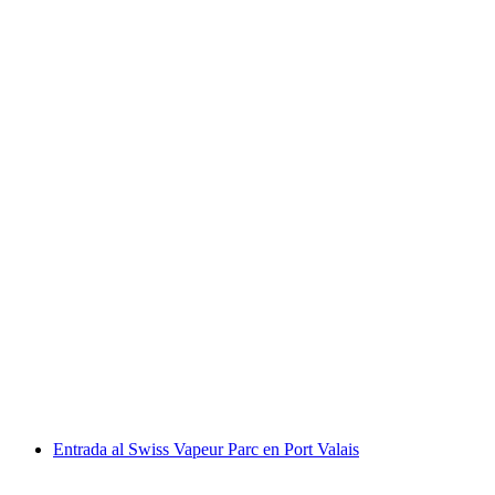
Billete de un día para el lago de Zúrich en
barco
por persona
desde €41
Entrada al Swiss Vapeur Parc en Port Valais