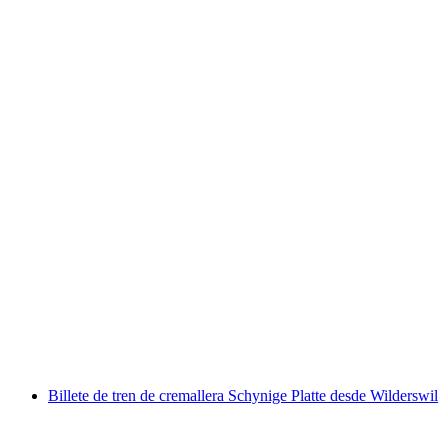
Billete Gornergrat Bahn desde Zermatt
por persona
desde €74
Billete de tren de cremallera Schynige Platte desde Wilderswil