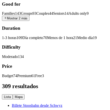
Good for
Families
143
Groups
93
Couples
44
Seniors
14
Adults only
9
Mostrar 2 más
Duration
1-3 horas
109
Día completo
70
Menos de 1 hora
21
Medio día
19
Difficulty
Moderado
134
Price
Budget
74
Premium
61
Free
3
309 resultados
Lista
Mapa
Billete Stoosbahn desde Schwyz