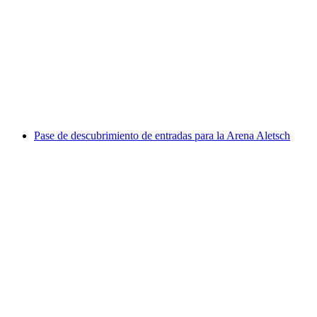
Entrada al Swiss Vapeur Parc en Port Valais
por persona
desde €26
Pase de descubrimiento de entradas para la Arena Aletsch