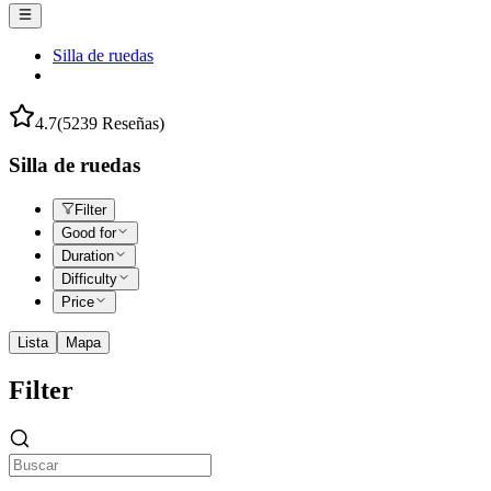
Silla de ruedas
4.7
(5239 Reseñas)
Silla de ruedas
Filter
Good for
Duration
Difficulty
Price
Lista
Mapa
Filter