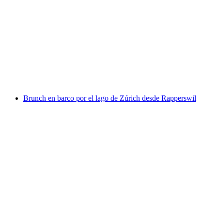
Billete de Niesenbahn desde Mülenen
por persona
desde €45
Brunch en barco por el lago de Zúrich desde Rapperswil