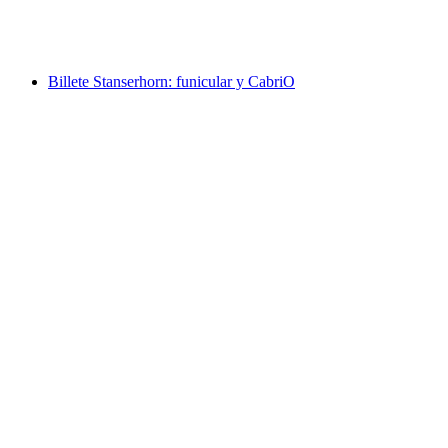
por persona
desde €38
Billete Stanserhorn: funicular y CabriO