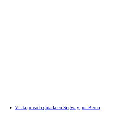
Lo mejor de Zúrich Visita privada guiada en e-
scooter
por persona
desde €122
Visita privada guiada en Segway por Berna