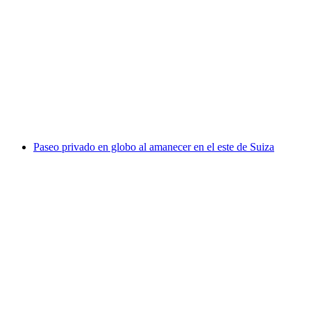
Billete Chocolarium Flawil
por persona
desde €18
Paseo privado en globo al amanecer en el este de Suiza