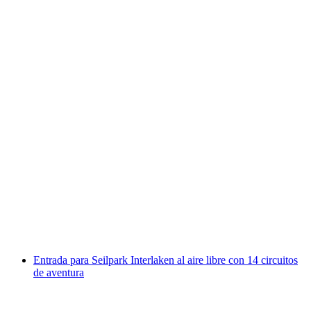
Entrada a Grindelwald First en la Firstbahn -
La cima de la aventura
por persona
desde €43
Entrada para Seilpark Interlaken al aire libre con 14 circuitos
de aventura