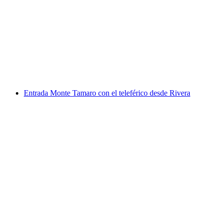
Brunch en barco por el lago de Zúrich desde
Rapperswil
por persona
desde €84
Entrada Monte Tamaro con el teleférico desde Rivera