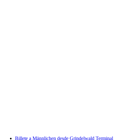
Entrada Monte Tamaro con el teleférico desde
Rivera
por persona
desde €29
Billete a Männlichen desde Grindelwald Terminal