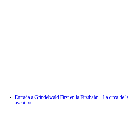
Billete Stanserhorn: funicular y CabriO
por persona
desde €46
Entrada a Grindelwald First en la Firstbahn - La cima de la
aventura