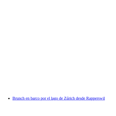
Billete de Niesenbahn desde Mülenen
por persona
desde €45
Brunch en barco por el lago de Zúrich desde Rapperswil