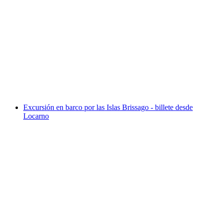
Billete Brienzer Ferrocarril de Rothorn
por persona
desde €110
Excursión en barco por las Islas Brissago - billete desde
Locarno