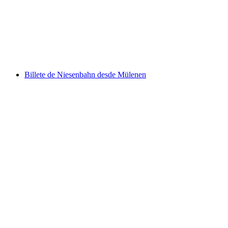
por persona
desde €46
Billete de Niesenbahn desde Mülenen