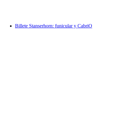
por persona
desde €35
Billete Stanserhorn: funicular y CabriO