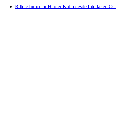
Billete funicular Harder Kulm desde Interlaken Ost
Billete funicular Harder Kulm desde Interlaken
Ost