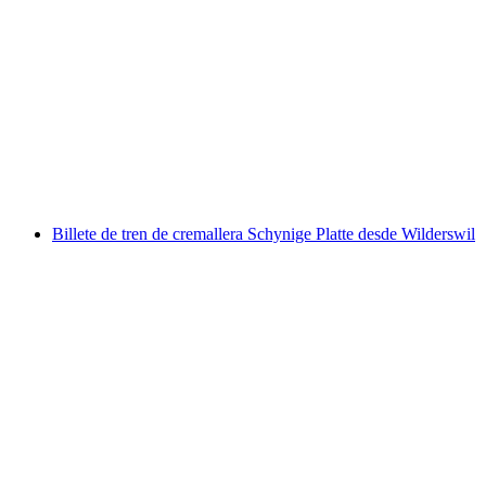
Paseo privado en globo por el este de Suiza
por persona
desde €1558
Billete de tren de cremallera Schynige Platte desde Wilderswil