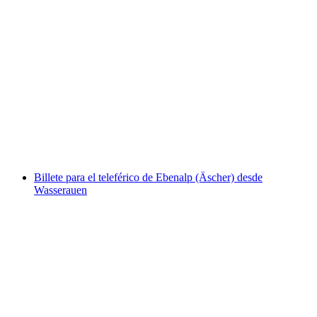
Billete a Männlichen desde Grindelwald
Terminal
por persona
desde €38
Billete para el teleférico de Ebenalp (Äscher) desde
Wasserauen