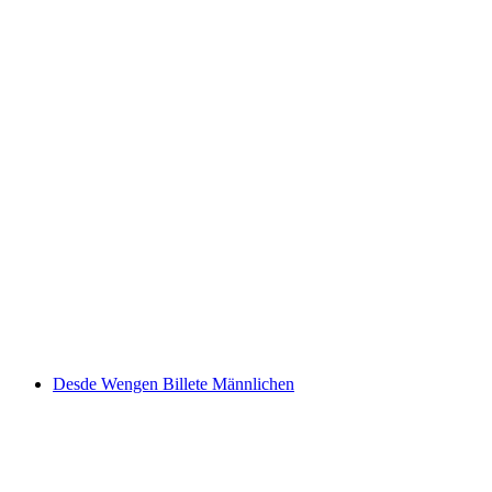
Billete de tren de cremallera Schynige Platte
desde Wilderswil
por persona
desde €38
Desde Wengen Billete Männlichen