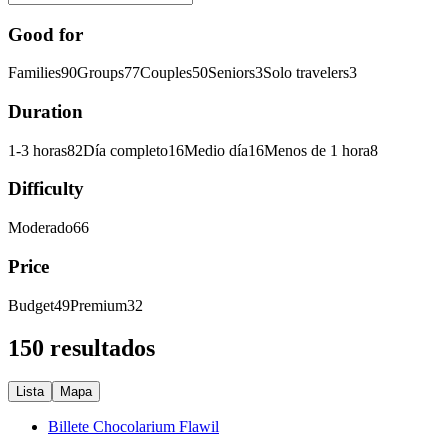
Good for
Families
90
Groups
77
Couples
50
Seniors
3
Solo travelers
3
Duration
1-3 horas
82
Día completo
16
Medio día
16
Menos de 1 hora
8
Difficulty
Moderado
66
Price
Budget
49
Premium
32
150 resultados
Lista
Mapa
Billete Chocolarium Flawil