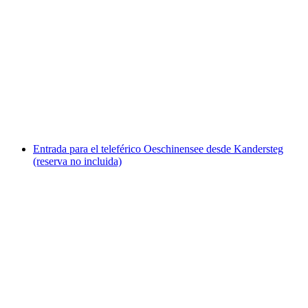
Rigi ida y vuelta en barco y tren desde
Lucerna, autoguiado
por persona
desde €153
Entrada para el teleférico Oeschinensee desde Kandersteg
(reserva no incluida)