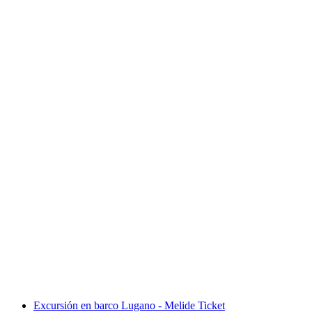
Viaje de ida y vuelta en barco por el Obersee
desde Rapperswil
por persona
desde €21
Excursión en barco Lugano - Melide Ticket