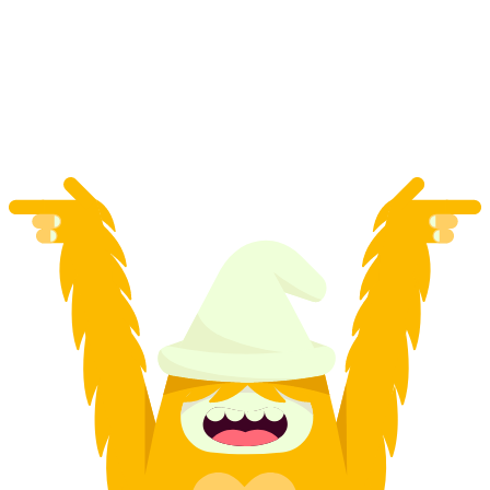
Excursión en barco Lugano - Melide Ticket
por persona
desde €23