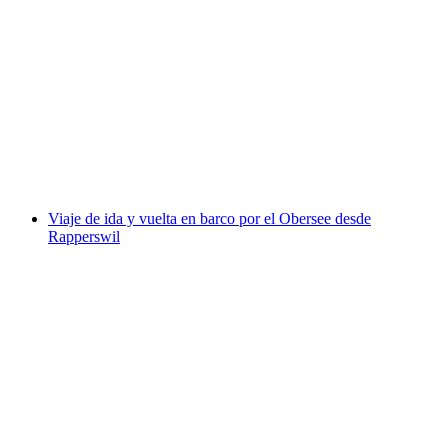
Billete de funicular de Braunwald desde Linthal
por persona
desde €17
Viaje de ida y vuelta en barco por el Obersee desde
Rapperswil