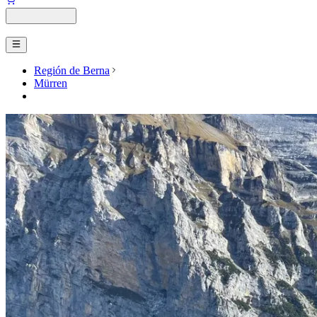
Región de Berna
Mürren