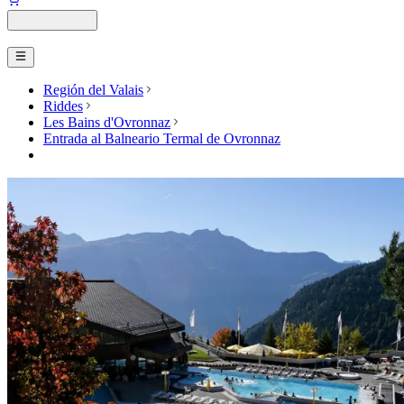
Región del Valais
Riddes
Les Bains d'Ovronnaz
Entrada al Balneario Termal de Ovronnaz