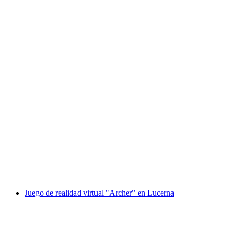
Juego de realidad virtual "Manzana podrida"
en Lucerna
por persona
desde €122
Juego de realidad virtual "Archer" en Lucerna