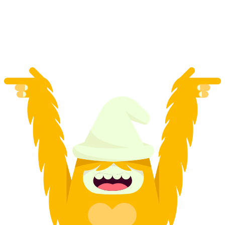
Juego de realidad virtual "Archer" en Lucerna
por persona
desde €122