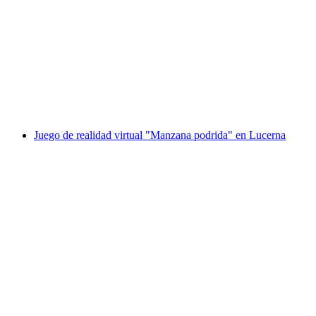
Juego de realidad virtual "Alicia en el País de
las Maravillas" en Lucerna
por persona
desde €122
Juego de realidad virtual "Manzana podrida" en Lucerna