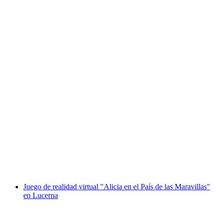
Juego de realidad virtual "Plush Rush" en
Zúrich
por persona
desde €122
Juego de realidad virtual "Alicia en el País de las Maravillas"
en Lucerna