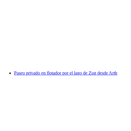
Momentos especiales flotantes en el lago de Zug
desde Arth
por persona
desde €367
Paseo privado en flotador por el lago de Zug desde Arth