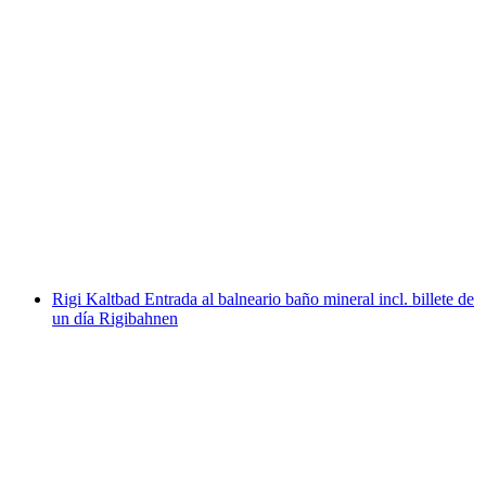
Experimenta el vuelo en tándem en Suiza
Central
por persona
desde €223
Rigi Kaltbad Entrada al balneario baño mineral incl. billete de
un día Rigibahnen