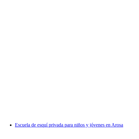
Escuela de esquí privada para niños y jóvenes
en Klosters
por persona
desde €234
Escuela de esquí privada para niños y jóvenes en Arosa