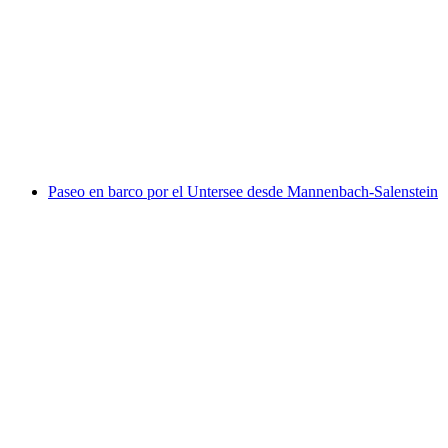
Escuela de esquí privada para niños y jóvenes
en Arosa
por persona
desde €234
Paseo en barco por el Untersee desde Mannenbach-Salenstein