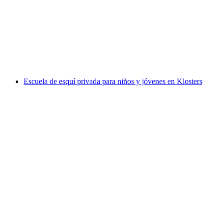
Escuela de esquí privada para niños y jóvenes
en Lenzerheide
por persona
desde €468
Escuela de esquí privada para niños y jóvenes en Klosters