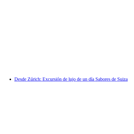
Zúrich: Tour privada de la Cascada del Rin y
Stein am Rhein
por persona
desde €134
Desde Zúrich: Excursión de lujo de un día Sabores de Suiza