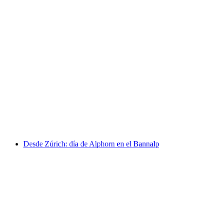
Excursión privada en autobús por el Oberland
Bernés desde Lucerna
por persona
desde €1108
Desde Zúrich: día de Alphorn en el Bannalp