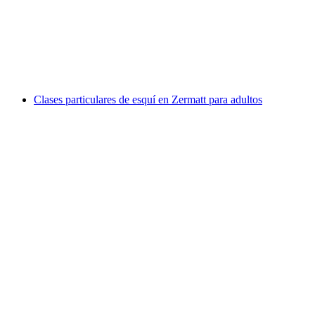
Sesión privada de yoga de montaña en Zermatt
por persona
desde €34
Clases particulares de esquí en Zermatt para adultos