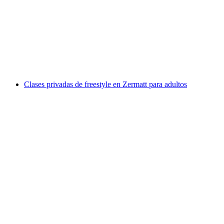
Clases privadas de freestyle en Verbier para
adultos
por persona
desde €657
Clases privadas de freestyle en Zermatt para adultos