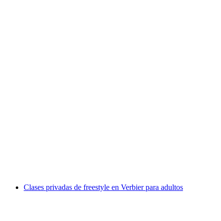
Clases particulares de esquí en Zermatt para
adultos
por persona
desde €223
Clases privadas de freestyle en Verbier para adultos