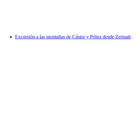
por persona
desde €963
Excursión a las montañas de Cástor y Pólux desde Zermatt