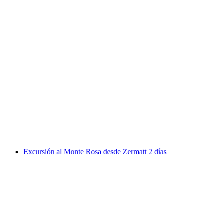
Excursión a las montañas de Cástor y Pólux
desde Zermatt
por persona
desde €1125
Excursión al Monte Rosa desde Zermatt 2 días