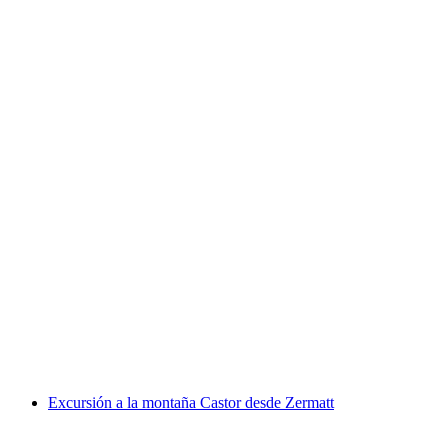
Guía privado en bicicleta de montaña desde
Zermatt
por persona
desde €524
Excursión a la montaña Castor desde Zermatt